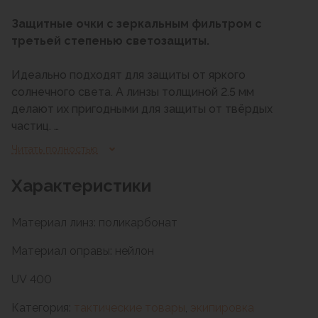
Защитные очки с зеркальным фильтром с
третьей степенью светозащиты.
Идеально подходят для защиты от яркого
солнечного света. А линзы толщиной 2.5 мм
делают их пригодными для защиты от твёрдых
частиц.
Читать полностью
Степень светозащиты: 3 - защита от яркого
дневного солнца (8-18% светопропускания)/
Характеристики
Материал линз: поликарбонат
Материал оправы: нейлон
UV 400
Категория:
тактические товары
,
экипировка