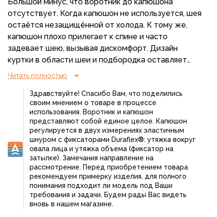
Большой минус, что воротник до капюшона
надежная, не продувается (успел застать немного
отсутствует. Когда капюшон не используется, шея
морозов и ветра). Черный цвет - не маркий, много
остаётся незащищённой от холода. К тому же,
карманов. Для походов подойдет больше, чем для
капюшон плохо прилегает к спине и часто
прогулок по городу, но надо решить с воротом.
задевает шею, вызывая дискомфорт. Дизайн
Фото крепить не буду.
куртки в области шеи и подбородка оставляет
желать лучшего с точки зрения эргономики: когда
Читать полностью
капюшон не надет, куртка трется о щечки, и при
Здравствуйте! Спасибо Вам, что поделились
этом материал куртки достаточно жестки.
своим мнением о товаре в процессе
использования. Воротник и капюшон
представляют собой единое целое. Капюшон
регулируется в двух измерениях эластичным
шнуром с фиксаторами Duraflex®: утяжка вокруг
овала лица и утяжка объема (фиксатор на
затылке). Замечания направление на
рассмотрение. Перед приобретением товара
рекомендуем примерку изделия, для полного
понимания подходит ли модель под Ваши
требования и задачи. Будем рады Вас видеть
вновь в нашем магазине.