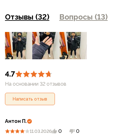
фотоаппаратуры и прочими факторами. Цены указанные
на сайте могут отличаться от цен в розничных
Отзывы (32)
Вопросы (13)
магазинах
4.7
На основании 32 отзывов
Написать отзыв
Антон П.
0
0
11.03.2026