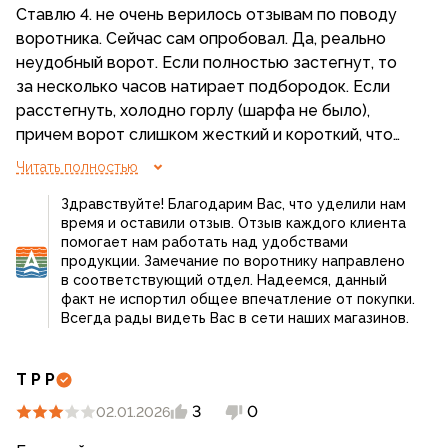
Ставлю 4. не очень верилось отзывам по поводу
воротника. Сейчас сам опробовал. Да, реально
неудобный ворот. Если полностью застегнут, то
за несколько часов натирает подбородок. Если
расстегнуть, холодно горлу (шарфа не было),
причем ворот слишком жесткий и короткий, что
бы расстегнутым лечь на плечи и слишком
Читать полностью
длинный, что бы стоять. Получается какое-то
Здравствуйте! Благодарим Вас, что уделили нам
промежуточное состояние, которое смотрится не
время и оставили отзыв. Отзыв каждого клиента
очень.
помогает нам работать над удобствами
По фасону все же данное изделие ближе к
продукции. Замечание по воротнику направлено
униформе, в черном цвете супруга сказала, что я
в соответствующий отдел. Надеемся, данный
факт не испортил общее впечатление от покупки.
напоминаю охранника. Не очень удобно
Всегда рады видеть Вас в сети наших магазинов.
застегивать центральную молнию т.к. мешают
липучки. Почему-то сама стягивается поясная
затяжка (не знаю как правильно называется), но
Т Р Р
появляется сборка на спине и приходится
3
0
02.01.2026
распускать.
Из плюсов - по-моему мнению вещь все же