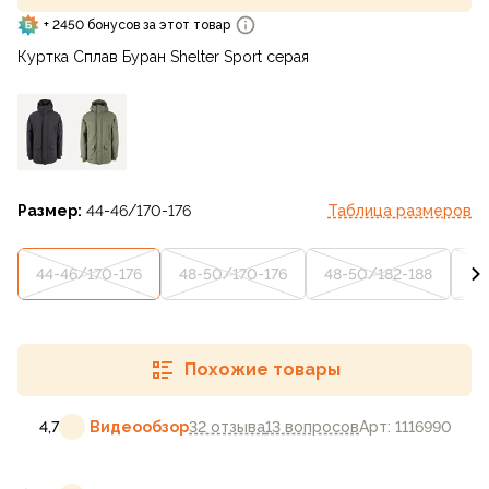
+ 2450 бонусов за этот товар
Куртка Сплав Буран Shelter Sport серая
Размер:
44-46/170-176
Таблица размеров
44-46/170-176
48-50/170-176
48-50/182-188
52
Похожие товары
4,7
Видеообзор
32 отзыва
13 вопросов
Арт: 1116990