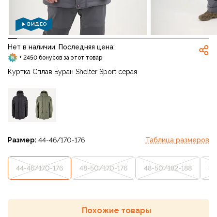
ВИДЕО
Нет в наличии. Последняя цена:
+ 2450 бонусов за этот товар
Куртка Сплав Буран Shelter Sport серая
Размер:
44-46/170-176
Таблица размеров
44-46/170-176
48-50/170-176
48-50/182-188
52
Похожие товары