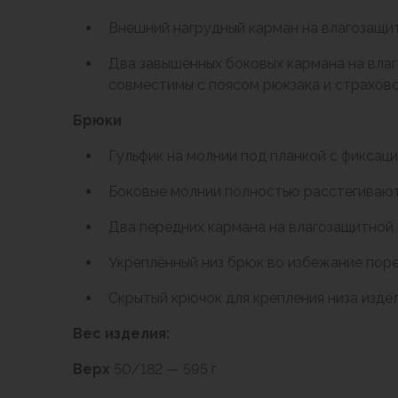
Варежки
Внешний нагрудный карман на влагозащи
Зимние перчатки
Всесезонные перчатки
Два завышенных боковых кармана на вла
Мембранные перчатки
совместимы с поясом рюкзака и страхов
Неопреновые перчатки
Брюки
Полуперчатки
Головные уборы
Гульфик на молнии под планкой с фиксаци
Шапки
Маски, подшлемники
Боковые молнии полностью расстегиваю
Капюшоны-банданы
Два передних кармана на влагозащитной
Банданы, гейторы
Кепки и бейсболки
Укреплённый низ брюк во избежание пор
Шарфы
Панамы
Скрытый крючок для крепления низа изде
Носки
Вес изделия:
Для треккинга
Носки для бега
Верх
50/182 — 595 г
Повседневные