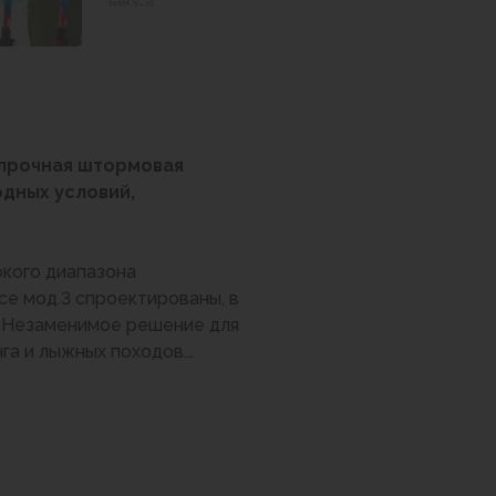
 прочная штормовая
дных условий,
окого диапазона
ce мод.3 спроектированы, в
. Незаменимое решение для
нга и лыжных походов.
 гидрофильной мембраной,
ью и высокой степенью
 обеспечивает достойный
погоду и надёжную защиту