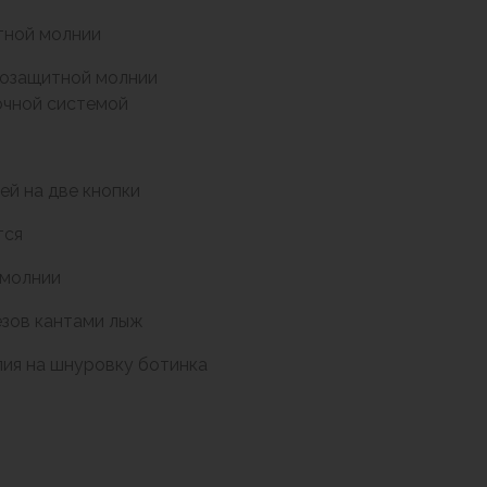
тной молнии
гозащитной молнии
очной системой
ей на две кнопки
тся
 молнии
езов кантами лыж
лия на шнуровку ботинка