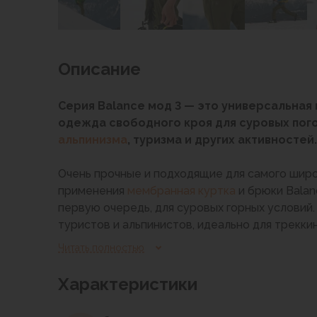
Флисовые куртки
Беговые и спортивные
Пончо и дождевики
Пуховые куртки
Описание
Куртки с синтетическим утеплителем
Жилеты
Серия Balance мод 3 — это универсальная
Брюки
одежда свободного кроя для суровых пого
Мембранные брюки
альпинизма
, туризма и других активностей.
Брюки софтшелл и ветрозащита
Брюки с синтетическим утеплителем
Очень прочные и подходящие для самого шир
Флисовые брюки
применения
мембранная куртка
и брюки Balan
Беговые и спортивные
первую очередь, для суровых горных условий
Шорты
туристов и альпинистов, идеально для трекки
Термобелье
Читать полностью
Термофутболки
Прочная непромокаемая ткань с современной
Термолеггинсы
обладающей оптимальной паропроницаемост
Характеристики
Термотрусы
защиты от влаги (водоупорность 40 000 мм),
Толстовки, худи
уровень комфорта в самую неблагоприятную 