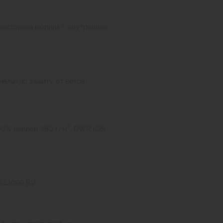
ракторная молния с внутренней
альную защиту от ветра
2
00% нейлон, 180 г/м
, DWR (C6)
IS L1099 B1)