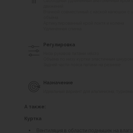
Свободный удлинённый анатомичный крой 
Аксессуары для обуви
движений
Уход за обувью
Втачной совместимый с каской капюшон с 
Шнурки, стельки
объёма
Артикулированный крой локтя и колена
Сушилки для обуви
Удлинённая спинка
Клей
Ледоступы
Регулировка
Женская обувь
Ботинки
Низа рукавов патами velcro
Объёма по низу куртки эластичным шнуром
Кроссовки
Задней части пояса патами на резинке
Сапоги
Гамаши, бахилы
Аксессуары для обуви
Назначение
Уход за обувью
Идеальный вариант для альпинизма, туризма
Шнурки, стельки
Сушилки для обуви
А также:
Клей
Ледоступы
Куртка
Аксессуары
Вентиляция в области подмышек на влаг
Варежки и перчатки