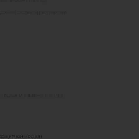
обеспечивает свободу
удобной системой регулировки
, треккинга и лыжных походов
озащитной молнии