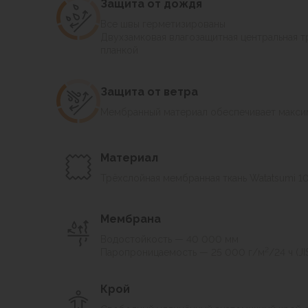
Футболки
Защита от дождя
от внешних воздействий.
Нижнее белье
Все швы герметизированы
Обувь
Двухзамковая влагозащитная центральная т
Обновлённая версия серии
Balance мод 2
Мужская обувь
планкой
Ботинки
Утепленные
Защита от ветра
Неутепленные
Мембранный материал обеспечивает максим
Полуботинки
Кроссовки
Трейловые кроссовки
Материал
Повседневные кроссовки
Трёхслойная мембранная ткань Watatsumi 1
Кроссовки треккинговые
Сапоги
Зимние
Мембрана
Демисезонные
Водостойкость — 40 000 мм
Болотные сапоги, забродники
2
Паропроницаемость — 25 000 г/м
/24 ч (J
Вкладыши
Сандалии
Крой
Гамаши, бахилы