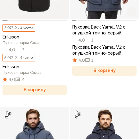
Пуховка Баск Yamal V2 с
5 975 ₽ × 4 части
опушкой темно-серый
Eriksson
4,0
1
Пуховая парка Сплав
Пуховка Баск Yamal V2 с
4,0
2
опушкой темно-серый
5 975 ₽ × 4 части
4,0
1
Eriksson
В корзину
Пуховая парка Сплав
4,0
2
В корзину