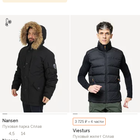
Nansen
3 725 ₽ × 4 части
Пуховая парка Сплав
Viesturs
4,5
14
Пуховый жилет Сплав