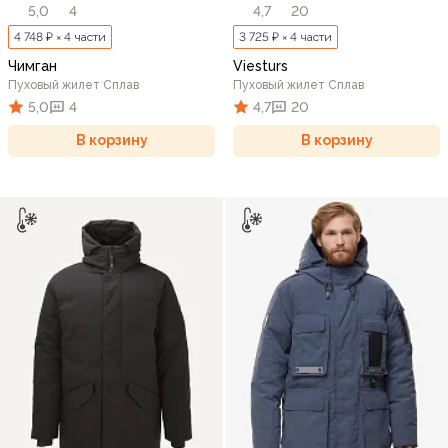
5,0
4
4,7
20
4 748 ₽ × 4 части
3 725 ₽ × 4 части
Чимган
Viesturs
Пуховый жилет Сплав
Пуховый жилет Сплав
5,0
4
4,7
20
В корзину
В корзину