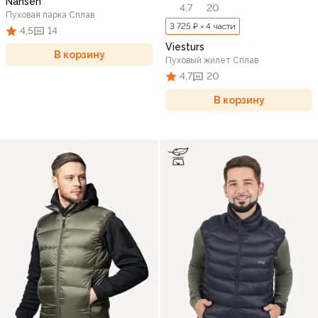
Nansen
4,7
20
Пуховая парка Сплав
3 725 ₽ × 4 части
4,5
14
Viesturs
В корзину
Пуховый жилет Сплав
4,7
20
В корзину