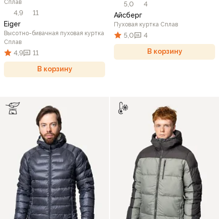
Сплав
5,0
4
4,9
11
Айсберг
Eiger
Пуховая куртка Сплав
Высотно-бивачная пуховая куртка
5,0
4
Сплав
В корзину
4,9
11
В корзину