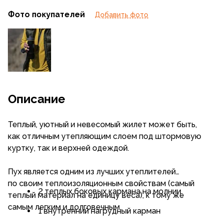
Фото покупателей
Добавить фото
Описание
Теплый, уютный и невесомый жилет может быть,
как отличным утепляющим слоем под штормовую
куртку, так и верхней одеждой.
Пух является одним из лучших утеплителей
по своим теплоизоляционным свойствам (самый
2 теплых боковых кармана на молнии
теплый материал на единицу веса), к тому же
самым легким и долговечным.
1 внутренний нагрудный карман