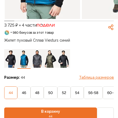
3 725 ₽ × 4 части
+ 980 бонусов за этот товар
Жилет пуховый Сплав Viesturs синий
Размер:
44
Таблица размеров
44
46
48
50
52
54
56-58
60-62
В корзину
44