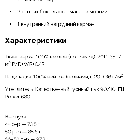
с соотношением пуха и пера: 90/10 .
2 теплых боковых кармана на молнии
Fill Power 700.
1 внутренний нагрудный карман
Специальные водоотталкивающие пропитки
Характеристики
сокращают поглощение воды, что поддерживает
теплоизоляционные свойства и минимизирует
увеличение веса изделия.
Ткань верха: 100% нейлон (полиамид), 20D, 35 г/
2
м
P/D+WR+C/R
Внешний материал жилета: 100% нейлон, 20D, 35
2
2
г/м
Подкладка: 100% нейлон (полиамид) 20D 36 г/м
P/D+WR+C/R — прочная и легкая ткань
с водоотталкивающей пропиткой, сочетающая
Утеплитель: Качественный гусиный пух 90/10, Fill
влагозащитные и «дышащие» свойства. Ткань
Power 680
хорошо удерживает пух и не пропускает ветер.
Подкладка — легкий и прочный «дышащий» 100%
Вес пуха:
nylon 20D, хорошо удерживающий пух.
44 р-р — 73,5 г
50 р-р — 85,6 г
Эргономичный крой жилета позволяет ему плотно
56−58 р-р — 97,3 г