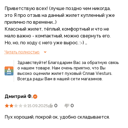
Приветствую всех! (лучше поздно чем никогда,
это Я про отзыв на данный жилет купленный уже
прилично по времени...)
Классный жилет, тёплый, комфортный и что не
мало важно - компактный, можно свернуть его.
Но, но, по ходу с него уже вырос. :-)
Надо на пару размеров новый заказывать -
Читать полностью
покупать, что в принципе тянуть с этим не буду.
Здравствуйте! Благодарим Вас за обратную связь
Весчь в походе да и не только, просто на природе
о нашем товаре. Нам очень приятно, что Вы
лишним не будет а весу считай грамулька. ;-)
высоко оценили жилет пуховый Сплав Viesturs.
Всегда рады Вам в нашей сети магазинов.
Дмитрий Ф.
0
0
15.09.2025
Пух хороший, покрой ок, удобно складывается.