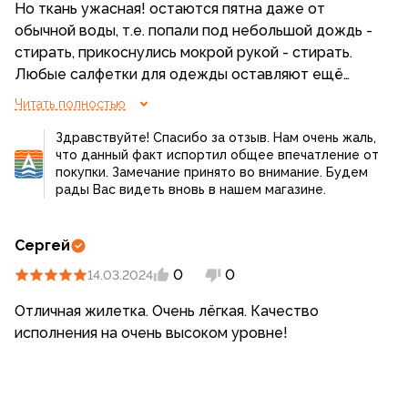
Но ткань ужасная! остаются пятна даже от
обычной воды, т.е. попали под небольшой дождь -
стирать, прикоснулись мокрой рукой - стирать.
Любые салфетки для одежды оставляют ещё
бОльшее пятно. В итоге жилет годится только как
Читать полностью
утепление для непритязательного к внешнему
Здравствуйте! Спасибо за отзыв. Нам очень жаль,
виду туриста.
что данный факт испортил общее впечатление от
покупки. Замечание принято во внимание. Будем
рады Вас видеть вновь в нашем магазине.
Сергей
0
0
14.03.2024
Отличная жилетка. Очень лёгкая. Качество
исполнения на очень высоком уровне!