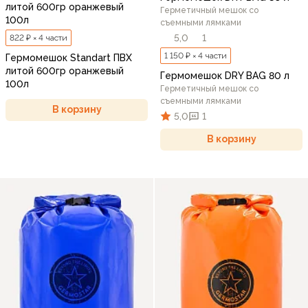
литой 600гр оранжевый
Герметичный мешок со
100л
съемными лямками
5,0
1
822 ₽ × 4 части
1 150 ₽ × 4 части
Гермомешок Standart ПВХ
литой 600гр оранжевый
Гермомешок DRY BAG 80 л
100л
Герметичный мешок со
съемными лямками
В корзину
5,0
1
В корзину