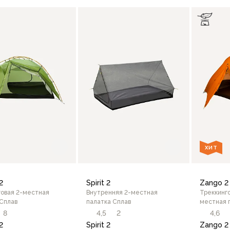
В корзину
В корзину
ХИТ
2
Spirit 2
Zango 2
говая 2-местная
Внутренняя 2-местная
Треккинго
 Сплав
палатка Сплав
местная 
8
4,5
2
4,6
2
Spirit 2
Zango 2