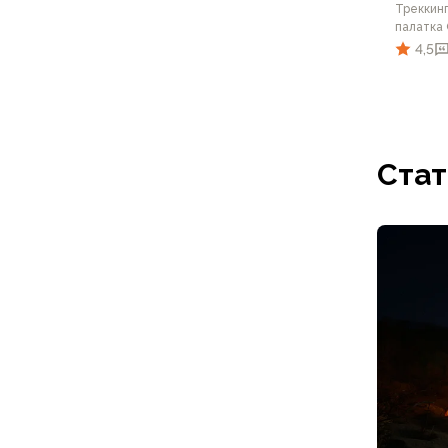
Футболки
Треккин
Нижнее белье
палатка
4,5
Обувь
Мужская обувь
Ботинки
Утепленные
Неутепленные
Стат
Полуботинки
Кроссовки
Трейловые кроссовки
Повседневные кроссовки
Кроссовки треккинговые
Сапоги
Зимние
Демисезонные
Болотные сапоги, забродники
Вкладыши
Сандалии
Гамаши, бахилы