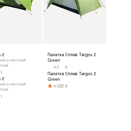
 2
Палатка Сплав Targos 2
Green
ная 2-местная
Сплав
4,5
8
1
Палатка Сплав Targos 2
 2
Green
ная 2-местная
4,5
8
Сплав
1
В корзину