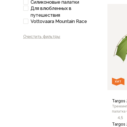
Силиконовые палатки
Флисовые куртки
Для влюбленных в
Беговые и спортивные
путешествия
Пончо и дождевики
Vottovaara Mountain Race
Пуховые куртки
Куртки с синтетическим утеплителем
Очистить фильтры
Жилеты
Брюки
Мембранные брюки
Брюки софтшелл и ветрозащита
Брюки с синтетическим утеплителем
Флисовые брюки
Беговые и спортивные
ХИТ
Шорты
Термобелье
Термофутболки
Targos 
Треккин
Термолеггинсы
палатка
Термотрусы
4,5
Толстовки, худи
Targos 