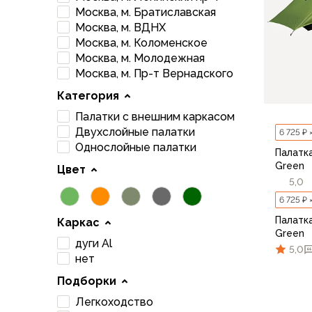
Брюки софтшелл и ветрозащита
Москва, м. Братиславская
Флисовые брюки
Москва, м. ВДНХ
Беговые и спортивные
Москва, м. Коломенское
Шорты
Москва, м. Молодежная
Москва, м. Пр-т Вернадского
Брюки с синтетическим утеплителем
Термобелье
Категория
Термофутболки
Палатки с внешним каркасом
Термокальсоны
Двухслойные палатки
6 725 ₽ 
Термотрусы
Однослойные палатки
Палатка
Комбинезоны, изотермики
Green
Цвет
Футболки, лонгсливы
5,0
Рубашки
6 725 ₽ 
Толстовки, худи
Палатка
Каркас
Нижнее белье
Green
Спелеокомбинезоны
дуги Al
5,0
Женская одежда
нет
Куртки
Подборки
Мембранные куртки
Легкоходство
Куртки софтшелл и ветрозащита