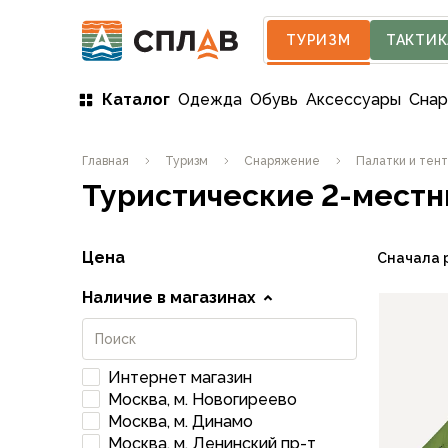
ТУРИЗМ
ТАКТИК
Каталог
Одежда
Обувь
Аксессуары
Сна
Одежда
Главная
Туризм
Снаряжение
Палатки и тен
Мужская одежда
Туристические 2-местн
Куртки
Мембранные куртки
Куртки софтшелл и ветрозащита
Цена
Сначала 
Флисовые куртки
Беговые и спортивные
Наличие в магазинах
Пончо и дождевики
Пуховые куртки
Куртки с синтетическим утеплителем
Интернет магазин
Жилеты
Москва, м. Новогиреево
Брюки
Москва, м. Динамо
Мембранные брюки
Москва, м. Ленинский пр-т