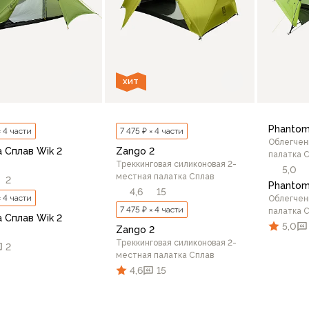
ХИТ
Phantom
× 4 части
7 475 ₽ × 4 части
Облегчен
 Сплав Wik 2
Zango 2
палатка 
Треккинговая силиконовая 2-
5,0
местная палатка Сплав
2
Phantom
4,6
15
× 4 части
Облегчен
7 475 ₽ × 4 части
палатка 
 Сплав Wik 2
5,0
Zango 2
Треккинговая силиконовая 2-
2
местная палатка Сплав
4,6
15