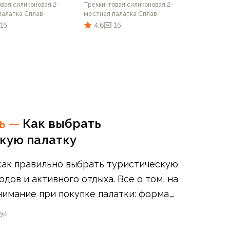
вая силиконовая 2-
Треккинговая силиконовая 2-
палатка Сплав
местная палатка Сплав
15
4,6
15
В корзину
Подписаться
ть
—
Как выбрать
кую палатку
как правильно выбрать туристическую
одов и активного отдыха. Все о том, на
нимание при покупке палатки: форма,
кция, вес, цвет и другие
4
.