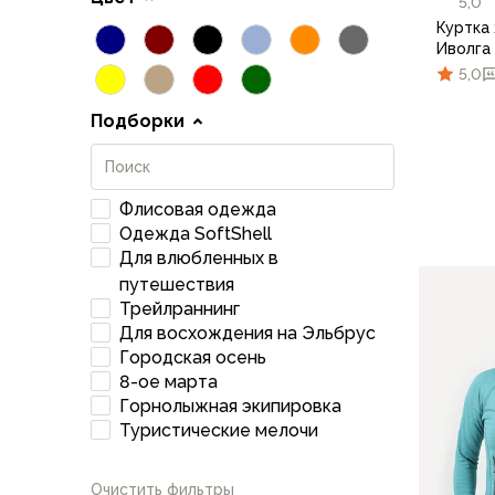
Футболки
5,0
Куртка
Нижнее белье
Иволга
Обувь
5,0
Мужская обувь
Ботинки
Подборки
Утепленные
Неутепленные
Полуботинки
44/1
Флисовая одежда
Кроссовки
Одежда SoftShell
Трейловые кроссовки
Для влюбленных в
Повседневные кроссовки
путешествия
Кроссовки треккинговые
Трейлраннинг
Сапоги
Для восхождения на Эльбрус
Зимние
Городская осень
Демисезонные
8-ое марта
Болотные сапоги, забродники
Горнолыжная экипировка
Вкладыши
Туристические мелочи
Сандалии
Гамаши, бахилы
Очистить фильтры