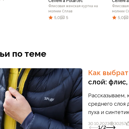
Селенга Polartec
Селенга
Флисовая женская куртка на
Флисовая
молнии Сплав
молнии С
5,0
5
5,0
64
44/164
44/170
46/164
46/170
48/170
В корзину
42/164
44/164
44/170
42/16
46
ьи по теме
В корзину
Как выбра
слой: флис,
Рассказываем, 
среднего слоя 
пуха и синтети
слоя.
30.10.2023
30257
1
/
2