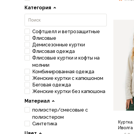
Флисовые куртки
Категория
Беговые и спортивные
Пончо и дождевики
Пуховые куртки
44/1
Софтшелл и ветрозащитные
Куртки с синтетическим утеплителем
Флисовые
Жилеты
Демисезонные куртки
Брюки
Флисовая одежда
Мембранные брюки
Флисовые куртки и кофты на
Брюки софтшелл и ветрозащита
молнии
Брюки с синтетическим утеплителем
Комбинированная одежда
Флисовые брюки
Женские куртки с капюшоном
Беговые и спортивные
Беговая одежда
Женские куртки без капюшона
Шорты
Термобелье
Материал
Термофутболки
полиэстер/смесовые с
Термолеггинсы
полиэстером
Термотрусы
Куртка
Синтетика
Толстовки, худи
Иволга
Цвет