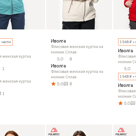
Иволга
4 части
1 548 ₽ ×
Флисовая женская куртка на
Иволга
молнии Сплав
я женская куртка
Флисовая
5,0
8
молнии С
Иволга
1
5,0
Флисовая женская куртка на
1 548 ₽ ×
молнии Сплав
я женская куртка
5,0
8
Иволга
Флисовая
1
молнии С
5,0
42/164
44/164
44/170
46
70
42/164
44/164
44/170
46/164
46/170
В корзину
44/16