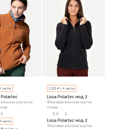
В корзину
В корзину
 4 части
1 125 ₽ × 4 части
 Polartec
Lissa Polartec мод 2
 женская куртка на
Флисовая женская куртка
плав
Сплав
5
5,0
3
Lissa Polartec мод 2
 4 части
Флисовая женская куртка