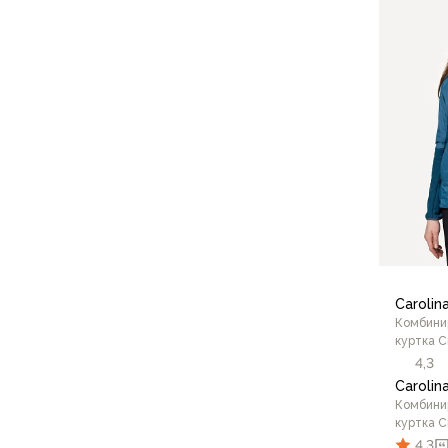
Варежки
Зимние перчатки
Всесезонные перчатки
Мембранные перчатки
Неопреновые перчатки
Полуперчатки
Головные уборы
Шапки
Маски, подшлемники
Капюшоны-банданы
Банданы, гейторы
Кепки и бейсболки
Carolin
Шарфы
Комбини
Панамы
куртка С
Носки
4,3
Для треккинга
Carolin
Носки для бега
Комбини
куртка С
Повседневные
4,3