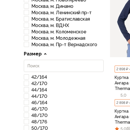
Брюки софтшелл и ветрозащита
Москва, м. Динамо
Флисовые брюки
Москва, м. Ленинский пр-т
Беговые и спортивные
Москва, м. Братиславская
Шорты
Москва, м. ВДНХ
Брюки с синтетическим утеплителем
Москва, м. Коломенское
Термобелье
Москва, м. Молодежная
Москва, м. Пр-т Вернадского
Термофутболки
Термокальсоны
Размер
Термотрусы
Комбинезоны, изотермики
2 898 ₽ 
Футболки, лонгсливы
42/164
Куртка
Рубашки
Ангара 
42/170
Толстовки, худи
Thermal
44/164
Нижнее белье
5,0
44/170
Спелеокомбинезоны
46/164
2 898 ₽ 
Женская одежда
46/170
Куртка
Куртки
48/170
Ангара 
Мембранные куртки
48/176
Thermal
50/170
Куртки софтшелл и ветрозащита
5,0