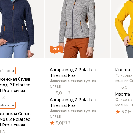
ХИТ
Ангара мод 2 Polartec
Иволга
× 4 части
Thermal Pro
Флисовая
 женская Сплав
молнии С
Флисовая женская куртка
мод 2 Polartec
Сплав
5,0
 Pro т.синяя
5,0
3
Иволга
3
Ангара мод 2 Polartec
Флисовая
× 4 части
Thermal Pro
молнии С
Флисовая женская куртка
5,0
 женская Сплав
Сплав
мод 2 Polartec
5,0
3
 Pro т.синяя
3