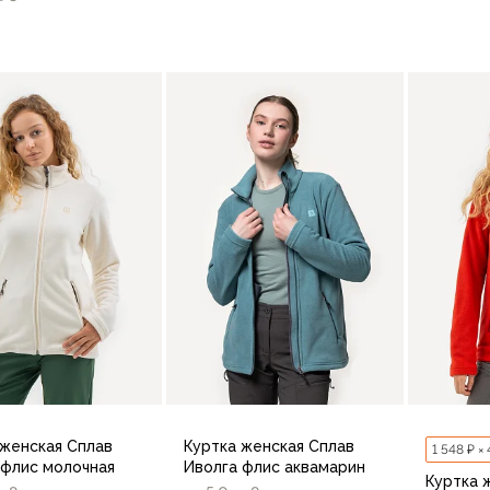
42/16
42/164
44/164
44/170
46
64
44/170
46/164
46/170
48/170
48/176
В корзину
В корзину
 женская Сплав
Куртка женская Сплав
1 548 ₽ ×
 флис молочная
Иволга флис аквамарин
Куртка 