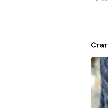
Для бивуака, чуни
Мембранные носки
Неопреновые носки
Ремни брючные
Уход за одеждой
42/1
Снаряжение
Палатки и тенты
1-местные
Стат
2-местные
3-местные
Более 5 мест
Тенты
Аксессуары
Гамаки
Спальные мешки
Пуховые спальники
С синтетическим утеплителем
Двухместные спальники
Вкладыши