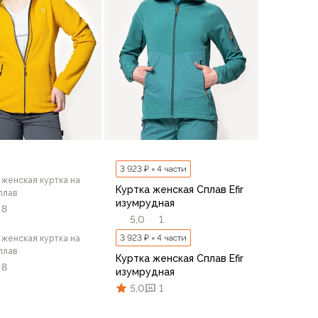
3 923 ₽ × 4 части
 женская куртка на
Куртка женская Сплав Efir
плав
изумрудная
8
5,0
1
3 923 ₽ × 4 части
 женская куртка на
плав
Куртка женская Сплав Efir
8
изумрудная
5,0
1