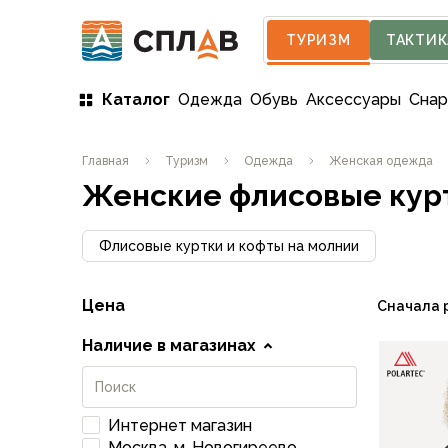
ТУРИЗМ
ТАКТИК
Каталог
Одежда
Обувь
Аксессуары
Сна
Одежда
Главная
Туризм
Одежда
Женская одежда
Мужская одежда
Женские флисовые кур
Куртки
Мембранные куртки
Куртки софтшелл и ветрозащита
Флисовые куртки и кофты на молнии
Флисовые куртки
Беговые и спортивные
Цена
Сначала 
Пончо и дождевики
Пуховые куртки
Наличие в магазинах
Куртки с синтетическим утеплителем
Жилеты
Брюки
Интернет магазин
Мембранные брюки
Москва, м. Новогиреево