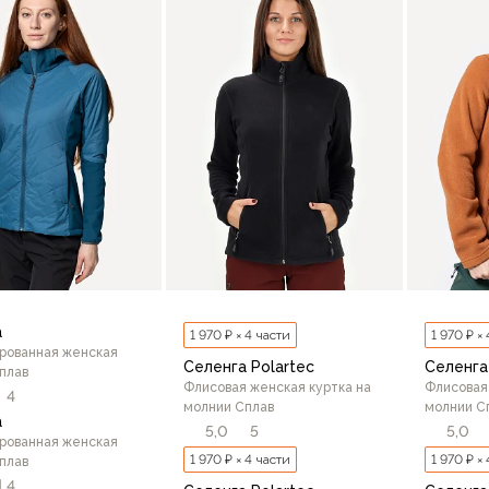
В корзину
a
1 970 ₽ × 4 части
1 970 ₽ ×
рованная женская
Селенга Polartec
Селенга
плав
Флисовая женская куртка на
Флисовая
4
молнии Сплав
молнии С
a
5,0
5
5,0
рованная женская
1 970 ₽ × 4 части
1 970 ₽ ×
плав
4