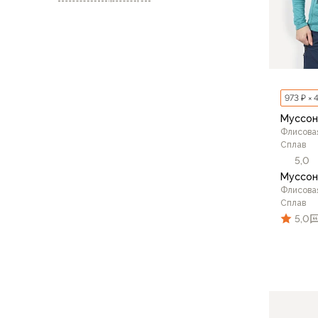
Аксессуары для обуви
Уход за обувью
Шнурки, стельки
Сушилки для обуви
Клей
Ледоступы
973 ₽ × 
Женская обувь
Муссон
Ботинки
Флисова
Кроссовки
Сплав
Сапоги
5,0
Муссон
Гамаши, бахилы
Флисова
Аксессуары для обуви
Сплав
Уход за обувью
5,0
Шнурки, стельки
Сушилки для обуви
Клей
Ледоступы
50/1
Аксессуары
Варежки и перчатки