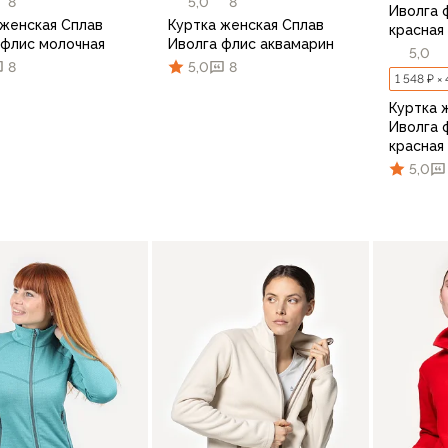
8
5,0
8
Иволга 
 женская Сплав
Куртка женская Сплав
красная
 флис молочная
Иволга флис аквамарин
5,0
8
5,0
8
1 548 ₽ ×
Куртка 
Иволга 
красная
5,0
64
44/170
46/164
42/170
46/170
44/164
48/170
44/170
48/176
46
В корзину
В корзину
44/16