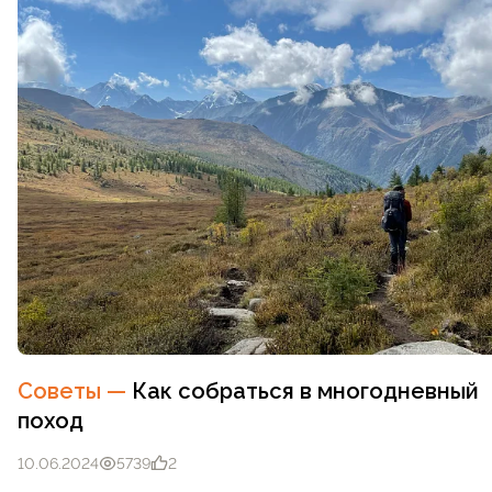
Советы
—
Как собраться в многодневный
поход
10.06.2024
5739
2