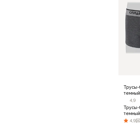
Для бивуака, чуни
Мембранные носки
Неопреновые носки
Ремни брючные
Уход за одеждой
Снаряжение
Палатки и тенты
1-местные
2-местные
3-местные
Более 5 мест
Тенты
Трусы-
Аксессуары
темный
Гамаки
4,9
Спальные мешки
Трусы-
Пуховые спальники
темный
С синтетическим утеплителем
4,9
Двухместные спальники
Вкладыши