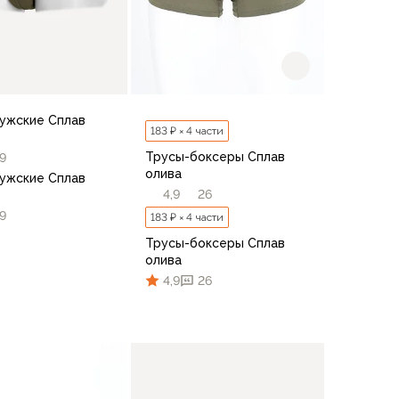
ужские Сплав
183 ₽ × 4 части
Трусы-боксеры Сплав
9
олива
ужские Сплав
4,9
26
9
183 ₽ × 4 части
Трусы-боксеры Сплав
олива
4,9
26
46
48
50
52
54-56
58-60
58-60
44
В корзину
44
46
48
50
52
54