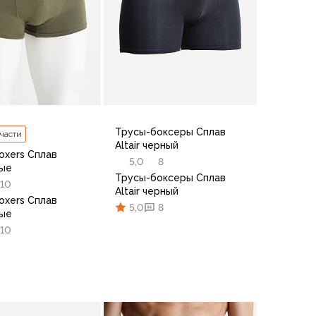
Трусы-боксеры Сплав
 части
Altair черный
oxers Сплав
5,0
8
вые
Трусы-боксеры Сплав
10
Altair черный
oxers Сплав
5,0
8
вые
10
46
48
50
52
44-46
54
48-50
44
52-54
56-58
48
50
52
54-56
58-60
44