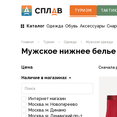
ТУРИЗМ
ТАКТИК
Каталог
Одежда
Обувь
Аксессуары
Сна
Одежда
Главная
Туризм
Одежда
Мужская одежда
Мужская одежда
Мужское нижнее белье
Куртки
Мембранные куртки
Куртки софтшелл и ветрозащита
Цена
Сначала 
Флисовые куртки
Беговые и спортивные
Наличие в магазинах
Пончо и дождевики
Пуховые куртки
Куртки с синтетическим утеплителем
Интернет магазин
Жилеты
Москва, м. Новогиреево
Брюки
Москва, м. Динамо
Мембранные брюки
Москва, м. Ленинский пр-т