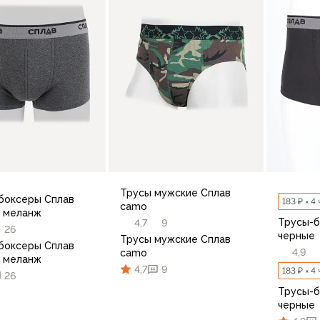
Трусы мужские Сплав
боксеры Сплав
183 ₽ × 4
camo
 меланж
Трусы-б
4,7
9
26
черные
Трусы мужские Сплав
боксеры Сплав
4,9
camo
 меланж
4,7
9
183 ₽ × 4
26
Трусы-б
черные