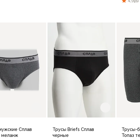
4,9
44
46
48
50
52
5
46
48
50
52
54-56
58-60
В корзину
В корзину
44
мужские Сплав
Трусы Briefs Сплав
Трусы-б
 меланж
черные
Топаз т