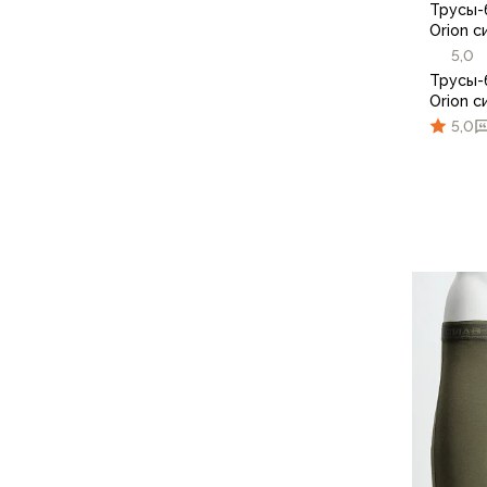
Трусы-
Аксессуары для обуви
Orion с
Уход за обувью
5,0
Шнурки, стельки
Трусы-
Сушилки для обуви
Orion с
Клей
5,0
Ледоступы
Женская обувь
Ботинки
Кроссовки
44-46
Сапоги
Гамаши, бахилы
Аксессуары для обуви
Уход за обувью
Шнурки, стельки
Сушилки для обуви
Клей
Ледоступы
Аксессуары
Варежки и перчатки