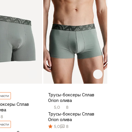
В корзину
54
44
В корзину
Трусы-боксеры Сплав
 части
Orion олива
оксеры Сплав
5,0
8
лива
Трусы-боксеры Сплав
8
Orion олива
 части
5,0
8