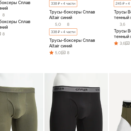
боксеры Сплав
338 ₽ × 4 части
245 ₽ × 4
иний
Трусы-боксеры Сплав
Трусы B
8
Altair синий
темный
боксеры Сплав
5,0
8
3,6
иний
Трусы B
338 ₽ × 4 части
8
темный
Трусы-боксеры Сплав
3,6
Altair синий
5,0
8
48-50
52-54
56-58
46
48
50
52
46
В корзину
44-46
48-50
52-54
56-58
В корзину