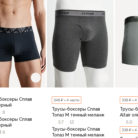
В корзину
48-50
52-54
56-58
46
48
50
52
В корзину
боксеры Сплав
348 ₽ × 4 части
338 ₽ × 4
черный
Трусы-боксеры Сплав
Трусы-б
8
Топаз М темный меланж
Altair о
боксеры Сплав
3,7
12
5,0
черный
Трусы-боксеры Сплав
338 ₽ × 4
8
Топаз М темный меланж