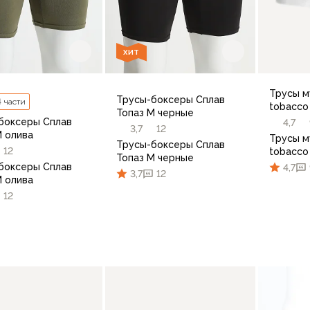
ХИТ
Трусы м
Трусы-боксеры Сплав
4 части
tobacco
Топаз М черные
боксеры Сплав
4,7
3,7
12
М олива
Трусы м
Трусы-боксеры Сплав
12
tobacco
Топаз М черные
боксеры Сплав
4,7
3,7
12
М олива
12
44
46
48
50
52
54-56
48
50
52
54-56
58-60
44
В корзину
В корзину