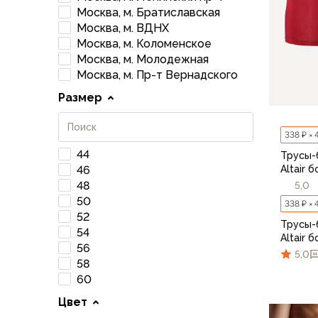
Брюки софтшелл и ветрозащита
Москва, м. Братиславская
Флисовые брюки
Москва, м. ВДНХ
Беговые и спортивные
Москва, м. Коломенское
Шорты
Москва, м. Молодежная
Москва, м. Пр-т Вернадского
Брюки с синтетическим утеплителем
Термобелье
Размер
Термофутболки
Термокальсоны
338 ₽ × 
Термотрусы
44
Трусы-
Комбинезоны, изотермики
Altair 
46
Футболки, лонгсливы
48
5,0
Рубашки
50
338 ₽ × 
Толстовки, худи
52
Трусы-
Нижнее белье
54
Altair 
Спелеокомбинезоны
56
5,0
Женская одежда
58
60
Куртки
Мембранные куртки
Цвет
Куртки софтшелл и ветрозащита