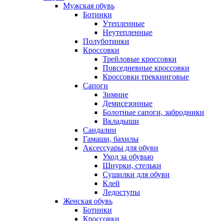
Мужская обувь
Ботинки
Утепленные
Неутепленные
Полуботинки
Кроссовки
Трейловые кроссовки
Повседневные кроссовки
Кроссовки треккинговые
Сапоги
Зимние
Демисезонные
Болотные сапоги, забродники
Вкладыши
Сандалии
Гамаши, бахилы
Аксессуары для обуви
Уход за обувью
Шнурки, стельки
Сушилки для обуви
Клей
Ледоступы
Женская обувь
Ботинки
Кроссовки