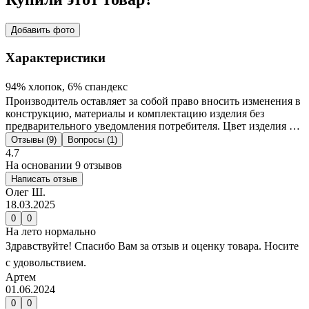
Добавить фото
Характеристики
94% хлопок, 6% спандекс
Производитель оставляет за собой право вносить изменения в
конструкцию, материалы и комплектацию изделия без
предварительного уведомления потребителя. Цвет изделия на
фотографии может отличаться от реального цвета товара, что
Отзывы (9)
Вопросы (1)
связано с искажением цветопередачи монитора, настройками
4.7
фотоаппаратуры и прочими факторами. Цены указанные на
На основании 9 отзывов
сайте могут отличаться от цен в розничных магазинах
Написать отзыв
Олег Ш.
18.03.2025
0
0
На лето нормально
Здравствуйте! Спасибо Вам за отзыв и оценку товара. Носите
с удовольствием.
Артем
01.06.2024
0
0