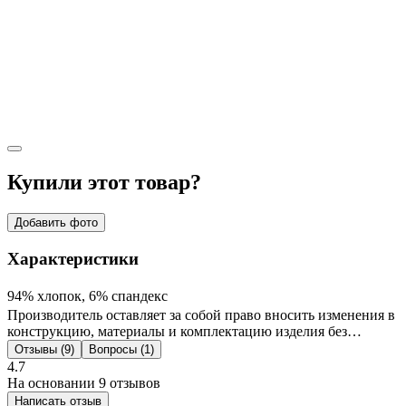
Купили этот товар?
Добавить фото
Характеристики
94% хлопок, 6% спандекс
Производитель оставляет за собой право вносить изменения в
конструкцию, материалы и комплектацию изделия без
предварительного уведомления потребителя. Цвет изделия на
Отзывы (9)
Вопросы (1)
фотографии может отличаться от реального цвета товара, что
4.7
связано с искажением цветопередачи монитора, настройками
На основании 9 отзывов
фотоаппаратуры и прочими факторами. Цены указанные на
Написать отзыв