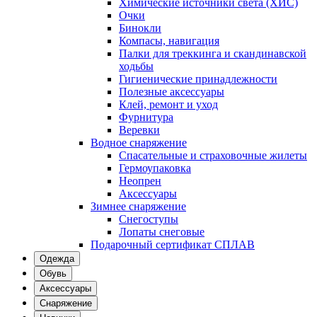
Химические источники света (ХИС)
Очки
Бинокли
Компасы, навигация
Палки для треккинга и скандинавской
ходьбы
Гигиенические принадлежности
Полезные аксессуары
Клей, ремонт и уход
Фурнитура
Веревки
Водное снаряжение
Спасательные и страховочные жилеты
Гермоупаковка
Неопрен
Аксессуары
Зимнее снаряжение
Снегоступы
Лопаты снеговые
Подарочный сертификат СПЛАВ
Одежда
Обувь
Аксессуары
Снаряжение