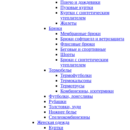
Пончо и дождевики
Пуховые куртки
Куртки с синтетическим
утеплителем
Жилеты
Брюки
Мембранные брюки
Брюки софтшелл и ветрозащита
Флисовые брюки
Беговые и спортивные
Шорты
Брюки с синтетическим
утеплителем
Термобелье
Термофутболки
Термокальсоны
Термотрусы
Комбинезоны, изотермики
Футболки, лонгсливы
Рубашки
Толстовки, худи
Нижнее белье
Спелеокомбинезоны
Женская одежда
Куртки