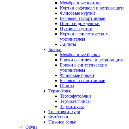
Мембранные куртки
Куртки софтшелл и ветрозащита
Флисовые куртки
Беговые и спортивные
Пончо и дождевики
Пуховые куртки
Куртки с синтетическим
утеплителем
Жилеты
Брюки
Мембранные брюки
Брюки софтшелл и ветрозащита
Брюки с синтетическим
утеплителем
Флисовые брюки
Беговые и спортивные
Шорты
Термобелье
Термофутболки
Термолеггинсы
Термотрусы
Толстовки, худи
Футболки
Нижнее белье
Обувь