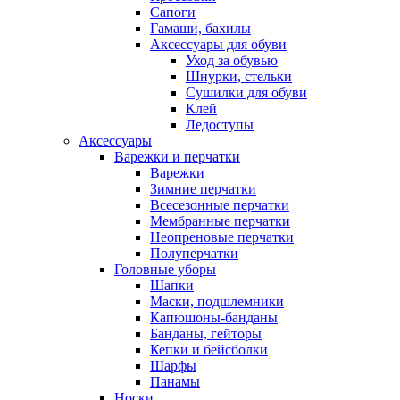
Сапоги
Гамаши, бахилы
Аксессуары для обуви
Уход за обувью
Шнурки, стельки
Сушилки для обуви
Клей
Ледоступы
Аксессуары
Варежки и перчатки
Варежки
Зимние перчатки
Всесезонные перчатки
Мембранные перчатки
Неопреновые перчатки
Полуперчатки
Головные уборы
Шапки
Маски, подшлемники
Капюшоны-банданы
Банданы, гейторы
Кепки и бейсболки
Шарфы
Панамы
Носки