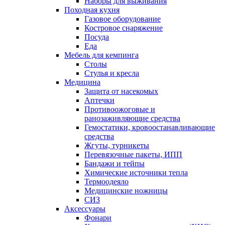
Наборы для выживания
Походная кухня
Газовое оборудование
Костровое снаряжение
Посуда
Еда
Мебель для кемпинга
Столы
Стулья и кресла
Медицина
Защита от насекомых
Аптечки
Противоожоговые и
ранозаживляющие средства
Гемостатики, кровоостанавливающие
средства
Жгуты, турникеты
Перевязочные пакеты, ИПП
Бандажи и тейпы
Химические источники тепла
Термоодеяло
Медицинские ножницы
СИЗ
Аксессуары
Фонари