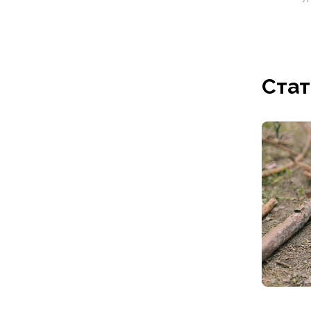
Футболки
Нижнее белье
Обувь
Мужская обувь
Ботинки
Стат
Утепленные
Неутепленные
Полуботинки
Кроссовки
Трейловые кроссовки
Повседневные кроссовки
Кроссовки треккинговые
Сапоги
Зимние
Демисезонные
Болотные сапоги, забродники
Вкладыши
Сандалии
Гамаши, бахилы