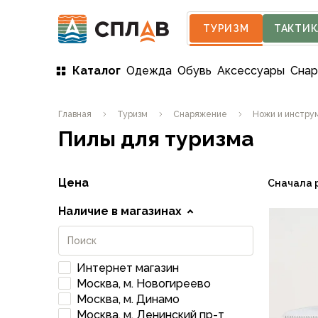
ТУРИЗМ
ТАКТИК
Каталог
Одежда
Обувь
Аксессуары
Сна
Одежда
Главная
Туризм
Снаряжение
Ножи и инстру
Мужская одежда
Пилы для туризма
Куртки
Мембранные куртки
Куртки софтшелл и ветрозащита
Цена
Сначала 
Флисовые куртки
Беговые и спортивные
Наличие в магазинах
Пончо и дождевики
Пуховые куртки
Куртки с синтетическим утеплителем
Интернет магазин
Жилеты
Москва, м. Новогиреево
Брюки
Москва, м. Динамо
Мембранные брюки
Москва, м. Ленинский пр-т