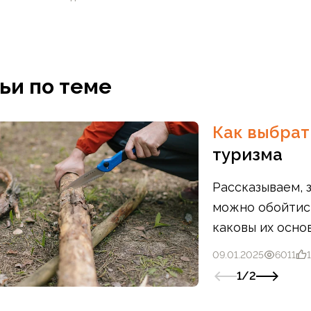
В корзину
ьи по теме
В корзину
Как выбра
туризма
Рассказываем, 
можно обойтись
каковы их осно
для туризма.
09.01.2025
6011
1
/
2