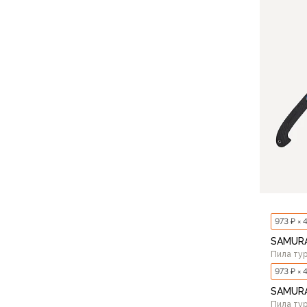
Флисовые куртки
Беговые и спортивные
Пончо и дождевики
Пуховые куртки
Куртки с синтетическим утеплителем
Жилеты
Брюки
Мембранные брюки
Брюки софтшелл и ветрозащита
Брюки с синтетическим утеплителем
Флисовые брюки
Беговые и спортивные
Шорты
973 ₽ × 
Термобелье
SAMURA
Термофутболки
Пила ту
Термолеггинсы
973 ₽ × 
Термотрусы
SAMURA
Толстовки, худи
Пила ту