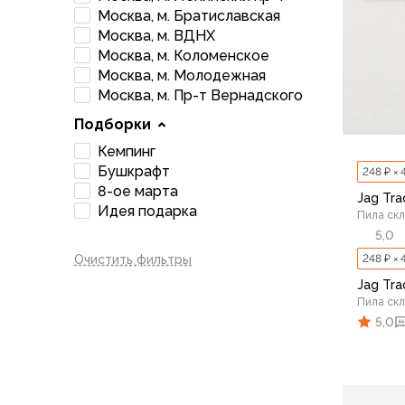
Брюки софтшелл и ветрозащита
Москва, м. Братиславская
Флисовые брюки
Москва, м. ВДНХ
Беговые и спортивные
Москва, м. Коломенское
Шорты
Москва, м. Молодежная
Москва, м. Пр-т Вернадского
Брюки с синтетическим утеплителем
Термобелье
Подборки
Термофутболки
Кемпинг
Термокальсоны
Бушкрафт
248 ₽ × 
Термотрусы
8-ое марта
Jag Tra
Комбинезоны, изотермики
Идея подарка
Пила ск
Футболки, лонгсливы
5,0
Рубашки
248 ₽ × 
Очистить фильтры
Толстовки, худи
Jag Tra
Нижнее белье
Пила ск
Спелеокомбинезоны
5,0
Женская одежда
Куртки
Мембранные куртки
Куртки софтшелл и ветрозащита