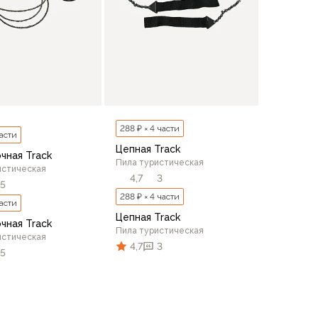
288 ₽ × 4 части
части
Цепная Track
чная Track
Пила туристическая
истическая
4,7
3
5
288 ₽ × 4 части
части
Цепная Track
чная Track
Пила туристическая
истическая
4,7
3
5