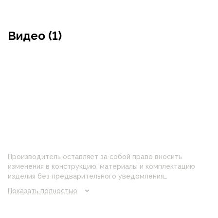
Видео (1)
Производитель оставляет за собой право вносить
изменения в конструкцию, материалы и комплектацию
изделия без предварительного уведомления
потребителя. Цвет изделия на фотографии может
Показать полностью
отличаться от реального цвета товара, что связано с
искажением цветопередачи монитора, настройками
фотоаппаратуры и прочими факторами. Цены указанные