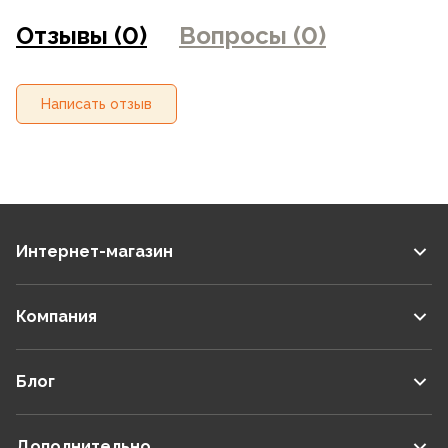
на сайте могут отличаться от цен в розничных
Отзывы (0)
Вопросы (0)
магазинах
Написать отзыв
Интернет-магазин
Компания
Блог
Дополнительно