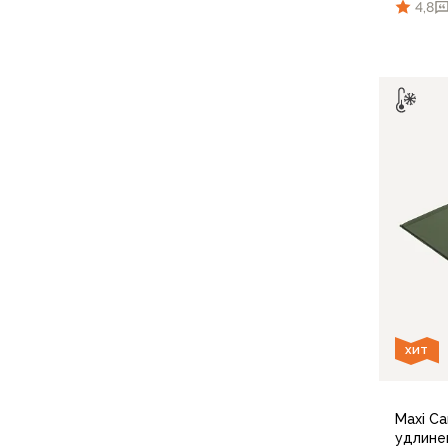
Для бивуака, чуни
4,8
Мембранные носки
Неопреновые носки
Ремни брючные
Уход за одеждой
Снаряжение
Палатки и тенты
1-местные
2-местные
3-местные
Более 5 мест
Тенты
Аксессуары
Гамаки
Спальные мешки
ХИТ
Пуховые спальники
С синтетическим утеплителем
Двухместные спальники
Maxi Ca
Вкладыши
удлине