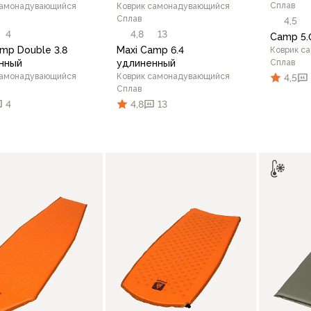
Сплав
самонадувающийся
Коврик самонадувающийся
Сплав
4,5
4
4,8
13
Camp 5.
mp Double 3.8
Maxi Camp 6.4
Коврик с
нный
удлиненный
Сплав
самонадувающийся
Коврик самонадувающийся
4,5
Сплав
4
4,8
13
В корзину
В корзину