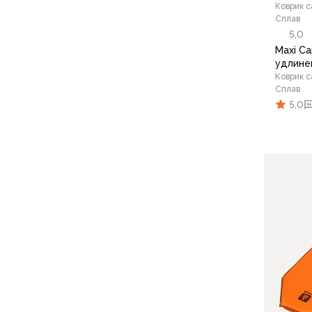
Компрессионные мешки
Коврик 
Сплав
Подушки
5,0
Коврики
Maxi Ca
Надувные
удлине
Самонадувающиеся
Коврик 
Сплав
Пенки
5,0
Сидушки
Аксессуары
Рюкзаки
Экспедиционные
Треккинговые
Легкоходные
Городские
Питьевые системы
Аксессуары
Сумки, кейсы и гермоупаковка
Сумки, баулы
Несессеры, кошельки
Гермоупаковка