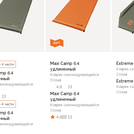
ХИТ
Maxi Camp 6.4
Extreme
× 4 части
удлиненный
Коврик с
mp 6.4
Сплав
Коврик самонадувающийся
нный
Сплав
Extreme
самонадувающийся
4,8
13
Коврик с
Сплав
Maxi Camp 6.4
13
удлиненный
× 4 части
Коврик самонадувающийся
Сплав
mp 6.4
4,8
13
нный
самонадувающийся