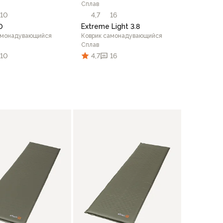
Сплав
10
4,7
16
0
Extreme Light 3.8
амонадувающийся
Коврик самонадувающийся
Сплав
10
4,7
16
В корзину
В корзину