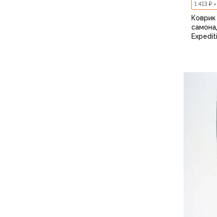
Футболки
1 413 ₽ 
Нижнее белье
Коврик
Обувь
самона
Мужская обувь
Expediti
Ботинки
Утепленные
Неутепленные
Полуботинки
Кроссовки
Трейловые кроссовки
Повседневные кроссовки
Кроссовки треккинговые
Сапоги
Зимние
Демисезонные
Болотные сапоги, забродники
Вкладыши
Сандалии
Гамаши, бахилы