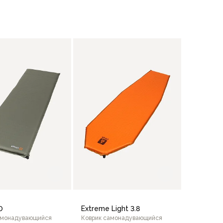
В корзину
0
Extreme Light 3.8
амонадувающийся
Коврик самонадувающийся