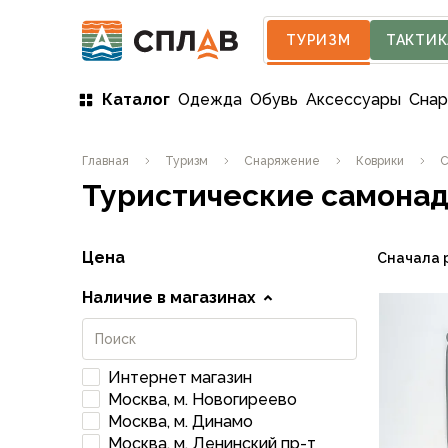
ТУРИЗМ
ТАКТИК
Каталог
Одежда
Обувь
Аксессуары
Сна
Одежда
Главная
Туризм
Снаряжение
Коврики
С
Мужская одежда
Туристические самона
Куртки
Мембранные куртки
Куртки софтшелл и ветрозащита
Цена
Сначала 
Флисовые куртки
Беговые и спортивные
Наличие в магазинах
Пончо и дождевики
Пуховые куртки
Куртки с синтетическим утеплителем
Интернет магазин
Жилеты
Москва, м. Новогиреево
Брюки
Москва, м. Динамо
Мембранные брюки
Москва, м. Ленинский пр-т