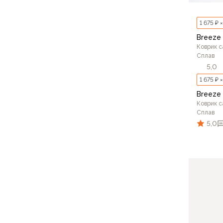
Аксессуары для обуви
Уход за обувью
1 675 ₽ 
Шнурки, стельки
Breeze 
Сушилки для обуви
Коврик 
Клей
Сплав
Ледоступы
5,0
Женская обувь
1 675 ₽ 
Ботинки
Breeze 
Кроссовки
Коврик 
Сапоги
Сплав
5,0
Гамаши, бахилы
Аксессуары для обуви
Уход за обувью
Шнурки, стельки
Сушилки для обуви
Клей
Ледоступы
Аксессуары
Варежки и перчатки