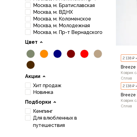
Брюки софтшелл и ветрозащита
Москва, м. Братиславская
Флисовые брюки
Москва, м. ВДНХ
Беговые и спортивные
Москва, м. Коломенское
Шорты
Москва, м. Молодежная
Москва, м. Пр-т Вернадского
Брюки с синтетическим утеплителем
Термобелье
Цвет
Термофутболки
Термокальсоны
2 138 ₽ 
Термотрусы
Breeze
Комбинезоны, изотермики
Коврик 
Акции
Футболки, лонгсливы
Сплав
Рубашки
Хит продаж
2 138 ₽ 
Толстовки, худи
Новинка
Breeze
Нижнее белье
Коврик 
Подборки
Спелеокомбинезоны
Сплав
Кемпинг
Женская одежда
Для влюбленных в
Куртки
путешествия
Мембранные куртки
Куртки софтшелл и ветрозащита