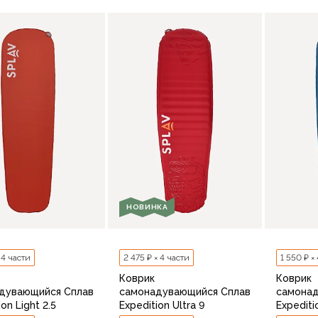
В корзину
В корзину
НОВИНКА
× 4 части
2 475 ₽ × 4 части
1 550 ₽ ×
Коврик
Коврик
дувающийся Сплав
самонадувающийся Сплав
самона
on Light 2.5
Expedition Ultra 9
Expediti