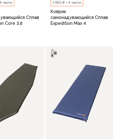
 4 части
1 950 ₽ × 4 части
Коврик
дувающийся Сплав
самонадувающийся Сплав
on Core 3.8
Expedition Max 4
В корзину
В корзину