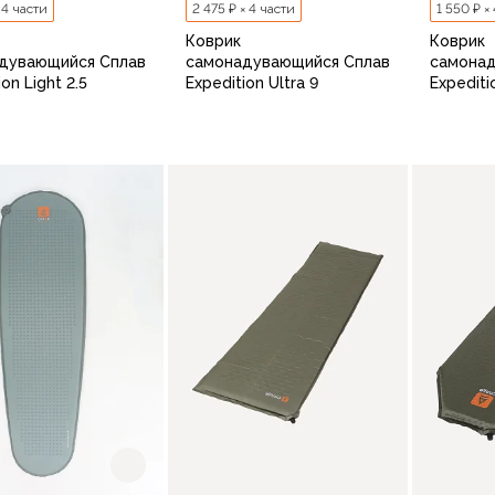
× 4 части
2 475 ₽ × 4 части
1 550 ₽ ×
Коврик
Коврик
дувающийся Сплав
самонадувающийся Сплав
самона
on Light 2.5
Expedition Ultra 9
Expediti
В корзину
В корзину