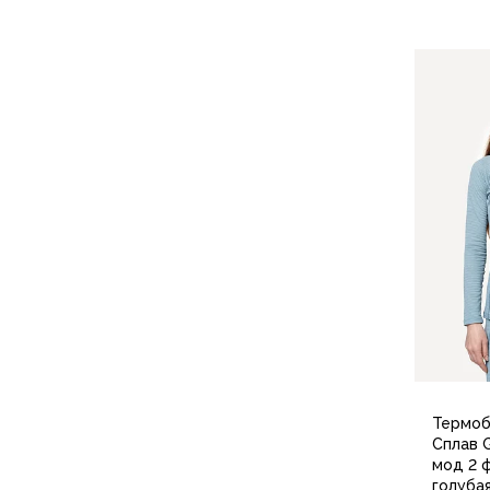
Компрессионные мешки
Подушки
Коврики
Надувные
Самонадувающиеся
Пенки
Сидушки
Аксессуары
Рюкзаки
Экспедиционные
Треккинговые
Легкоходные
Городские
Питьевые системы
Аксессуары
Сумки, кейсы и гермоупаковка
Термоб
Сумки, баулы
Сплав G
Несессеры, кошельки
мод 2 
Гермоупаковка
голуба