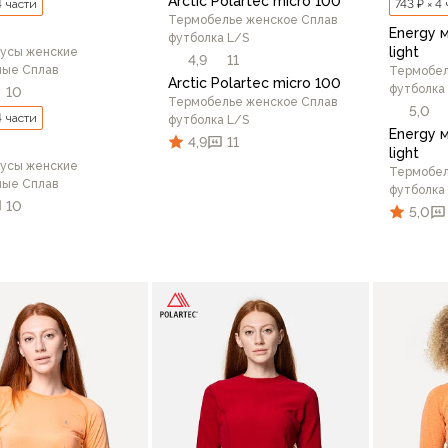
Arctic Polartec micro 100
4 части
743 ₽ × 4
Термобелье женское Сплав
Energy 
футболка L/S
light
усы женские
4,9
11
ные Сплав
Термобел
Arctic Polartec micro 100
футболка
10
Термобелье женское Сплав
5,0
4 части
футболка L/S
Energy 
4,9
11
light
усы женские
Термобел
ные Сплав
футболка
10
5,0
46/170
48/170
42/164
44
В корзину
44
46
48
50
52
54
48/17
В корзину