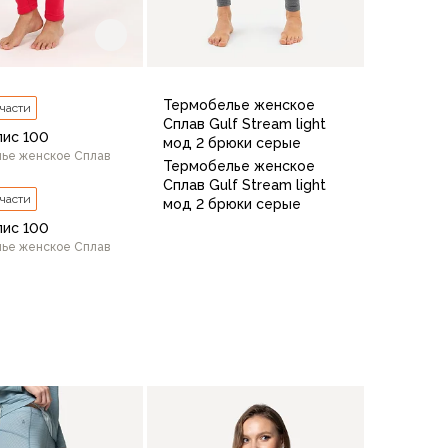
Термобелье женское
 части
Сплав Gulf Stream light
лис 100
мод 2 брюки серые
ье женское Сплав
Термобелье женское
Сплав Gulf Stream light
 части
мод 2 брюки серые
лис 100
ье женское Сплав
42/170
44/164
44/170
46/
/164
46/170
48/170
48/176
50/170
50/176
В корзину
4
44/164
44/170
46/164
48/170
48/176
46/164
46/170
42/164
44/164
В корзину