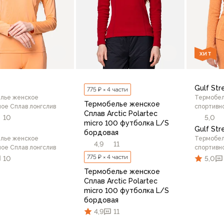
ХИТ
Gulf St
775 ₽ × 4 части
лье женское
Термобел
Термобелье женское
ое Сплав лонгслив
спортивн
Сплав Arctic Polartec
10
5,0
micro 100 футболка L/S
Gulf St
бордовая
лье женское
Термобел
4,9
11
ое Сплав лонгслив
спортивн
775 ₽ × 4 части
10
5,0
Термобелье женское
Сплав Arctic Polartec
micro 100 футболка L/S
бордовая
70
44/164
44/170
46/164
46/170
48/170
42/17
4,9
11