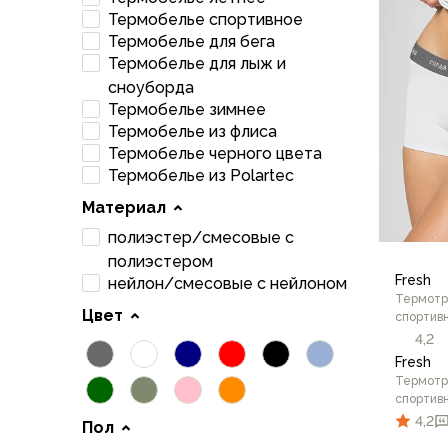
Футболки
Термобелье спортивное
Нижнее белье
Термобелье для бега
Обувь
Термобелье для лыж и
Мужская обувь
сноуборда
Ботинки
Термобелье зимнее
Утепленные
Термобелье из флиса
Неутепленные
Термобелье черного цвета
Полуботинки
Термобелье из Polartec
Кроссовки
Материал
Трейловые кроссовки
полиэстер/смесовые с
Повседневные кроссовки
полиэстером
Кроссовки треккинговые
Fresh
нейлон/смесовые с нейлоном
Сапоги
Термотр
Зимние
Цвет
спортив
Демисезонные
4,2
Болотные сапоги, забродники
Fresh
Термотр
Вкладыши
спортив
Сандалии
4,2
Пол
Гамаши, бахилы