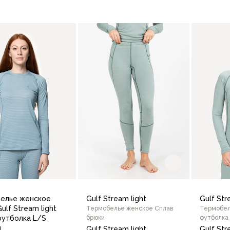
В корзину
42/170
44/164
44/170
46
В корзину
елье женское
Gulf Stream light
Gulf Str
ulf Stream light
Термобелье женское Сплав
Термобел
футболка L/S
брюки
футболка
я
Gulf Stream light
Gulf Str