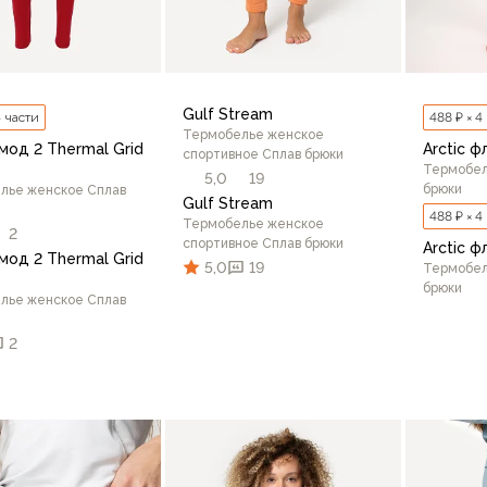
Gulf Stream
4 части
488 ₽ × 4
Термобелье женское
мод 2 Thermal Grid
Arctic ф
спортивное Сплав брюки
Термобел
5,0
19
брюки
лье женское Сплав
Gulf Stream
488 ₽ × 4
Термобелье женское
2
спортивное Сплав брюки
Arctic ф
мод 2 Thermal Grid
5,0
19
Термобел
брюки
лье женское Сплав
2
42/170
44/164
44/170
46
42/16
В корзину
76
48/170
48/176
50/170
50/176
44/170