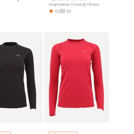
спортивное Сплав футболка
4,2
10
0
44/164
44/170
46/164
46/170
48/170
2
54
42
44
46
48
50
52
В корзину
В корзину