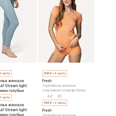
 4 части
998 ₽ × 4 части
елье женское
Fresh
lf Stream light
Термобелье женское
рюки голубые
спортивное Сплав футболка
4,2
10
 4 части
998 ₽ × 4 части
елье женское
lf Stream light
Fresh
рюки голубые
Термобелье женское