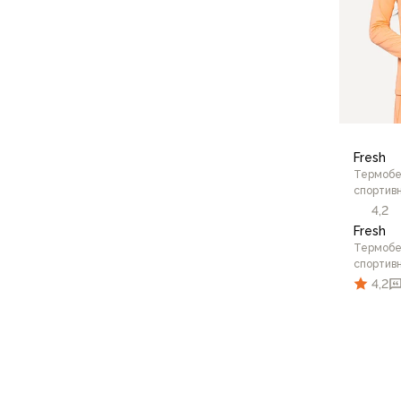
Для бивуака, чуни
Мембранные носки
Неопреновые носки
Ремни брючные
Уход за одеждой
Снаряжение
Палатки и тенты
1-местные
Fresh
2-местные
Термобе
спортивн
3-местные
4,2
Более 5 мест
Fresh
Тенты
Термобе
Аксессуары
спортивн
Гамаки
4,2
Спальные мешки
Пуховые спальники
С синтетическим утеплителем
Двухместные спальники
42/1
Вкладыши