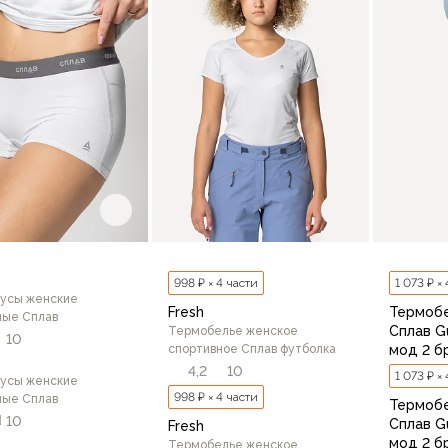
В корзину
998 ₽ × 4 части
1 073 ₽ ×
усы женские
Fresh
Термоб
ные Сплав
Сплав Gu
Термобелье женское
10
спортивное Сплав футболка
мод 2 б
4,2
10
1 073 ₽ ×
усы женские
998 ₽ × 4 части
ные Сплав
Термоб
10
Сплав Gu
Fresh
мод 2 б
Термобелье женское