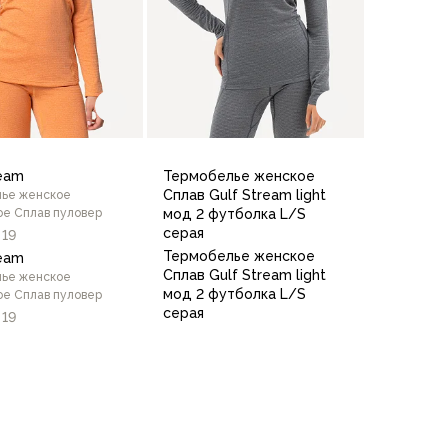
ream
Термобелье женское
Сплав Gulf Stream light
ье женское
ое Сплав пуловер
мод 2 футболка L/S
серая
19
Термобелье женское
ream
Сплав Gulf Stream light
ье женское
мод 2 футболка L/S
ое Сплав пуловер
серая
19
0
48/176
44/164
50/170
44/170
50/176
42/170
46/164
52/176
44/164
46/170
42/164
44/170
48/170
46/