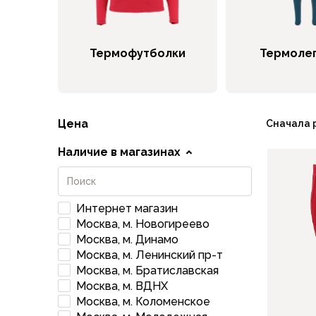
Брюки софтшелл и ветрозащита
Флисовые брюки
Беговые и спортивные
Термофутболки
Термоле
Шорты
Брюки с синтетическим утеплителем
Термобелье
Термофутболки
Цена
Сначала 
Термокальсоны
Термотрусы
Наличие в магазинах
Комбинезоны, изотермики
Футболки, лонгсливы
Рубашки
Интернет магазин
Толстовки, худи
Москва, м. Новогиреево
Нижнее белье
Москва, м. Динамо
Спелеокомбинезоны
Москва, м. Ленинский пр-т
Женская одежда
Москва, м. Братиславская
Куртки
Москва, м. ВДНХ
Мембранные куртки
Москва, м. Коломенское
Куртки софтшелл и ветрозащита