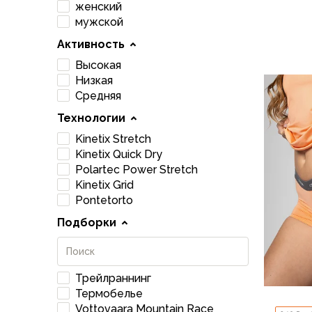
женский
Аксессуары для обуви
мужской
Уход за обувью
Шнурки, стельки
Активность
42
Сушилки для обуви
Высокая
Клей
Низкая
Ледоступы
Средняя
Женская обувь
Технологии
Ботинки
Kinetix Stretch
Кроссовки
Kinetix Quick Dry
Сапоги
Polartec Power Stretch
Гамаши, бахилы
Kinetix Grid
Аксессуары для обуви
Pontetorto
Уход за обувью
Подборки
Шнурки, стельки
Сушилки для обуви
Клей
Ледоступы
Трейлраннинг
Аксессуары
Термобелье
Варежки и перчатки
Vottovaara Mountain Race