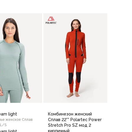
В корзину
В корзину
/164
46/170
48/170
48/176
50/170
50/176
eam light
Комбинезон женский
Сплав 22** Polartec Power
ье женское Сплав
 L/S
Stretch Pro SZ мод 2
кирпичный
eam light