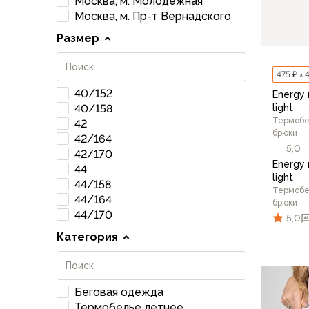
Москва, м. Молодежная
Флисовые куртки
Москва, м. Пр-т Вернадского
Беговые и спортивные
Размер
Пончо и дождевики
Пуховые куртки
475 ₽ × 
Куртки с синтетическим утеплителем
40/152
Energy 
Жилеты
light
40/158
Брюки
Термобе
42
Мембранные брюки
брюки
42/164
Брюки софтшелл и ветрозащита
5,0
42/170
Брюки с синтетическим утеплителем
Energy 
44
light
Флисовые брюки
44/158
Термобе
Беговые и спортивные
44/164
брюки
Шорты
44/170
5,0
Термобелье
Категория
Термофутболки
Термолеггинсы
Термотрусы
52/1
Беговая одежда
Толстовки, худи
Термобелье летнее