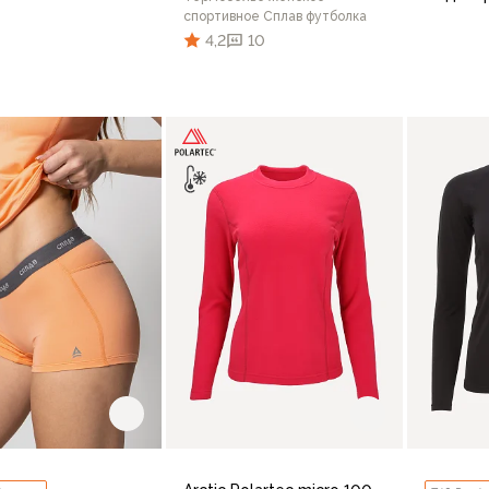
спортивное Сплав футболка
4,2
10
44
46
48
50
52
54
42/17
В корзину
42
44
46
48
50
5
В корзину