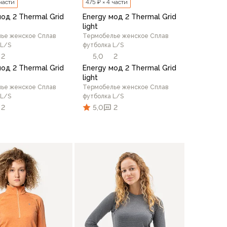
 части
475 ₽ × 4 части
мод 2 Thermal Grid
Energy мод 2 Thermal Grid
light
ье женское Сплав
Термобелье женское Сплав
 L/S
футболка L/S
2
5,0
2
мод 2 Thermal Grid
Energy мод 2 Thermal Grid
light
ье женское Сплав
Термобелье женское Сплав
 L/S
футболка L/S
2
5,0
2
/164
44/170
46/164
48/176
50/170
50/176
6
50/170
50/176
48/170
52/176
50/176
48/170
52/176
44/170
48/
В корзину
В корзину