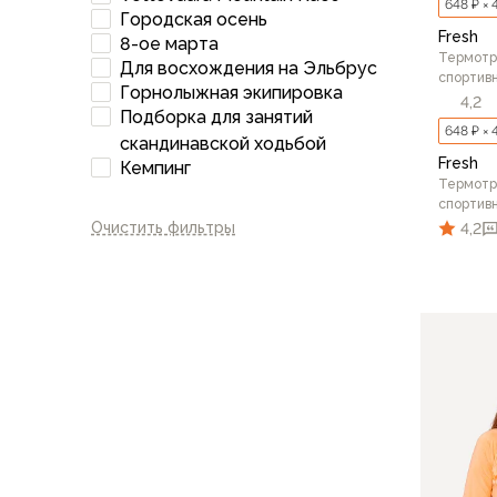
648 ₽ × 
Городская осень
Варежки
Fresh
8-ое марта
Зимние перчатки
Термотр
Для восхождения на Эльбрус
Всесезонные перчатки
спортив
Горнолыжная экипировка
Мембранные перчатки
4,2
Подборка для занятий
Неопреновые перчатки
648 ₽ × 
скандинавской ходьбой
Полуперчатки
Fresh
Кемпинг
Головные уборы
Термотр
спортив
Шапки
Очистить фильтры
4,2
Маски, подшлемники
Капюшоны-банданы
Банданы, гейторы
Кепки и бейсболки
Шарфы
42
Панамы
Носки
Для треккинга
Носки для бега
Повседневные