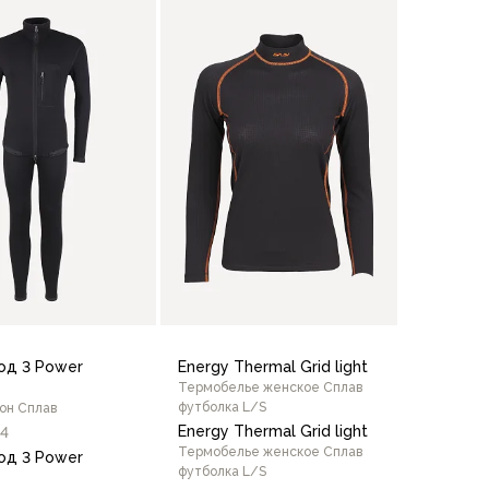
В корзину
46/164
46/170
42/164
44/164
од 3 Power
Energy Thermal Grid light
Термобелье женское Сплав
футболка L/S
он Сплав
Energy Thermal Grid light
4
Термобелье женское Сплав
од 3 Power
футболка L/S