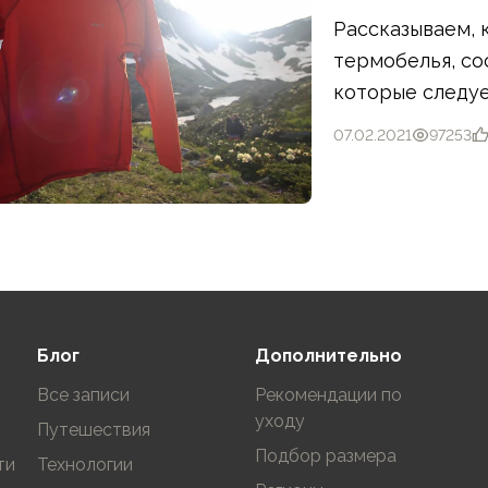
Рассказываем, 
термобелья, со
которые следуе
термобелья.
07.02.2021
97253
Блог
Дополнительно
Все записи
Рекомендации по
уходу
Путешествия
Подбор размера
ти
Технологии