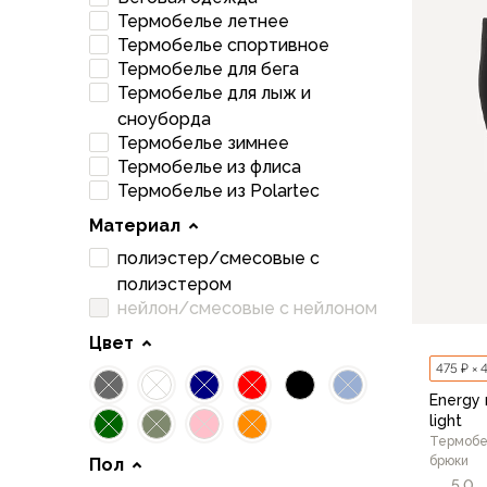
Футболки
Термобелье летнее
Нижнее белье
48/1
Термобелье спортивное
Обувь
Термобелье для бега
Мужская обувь
Термобелье для лыж и
Ботинки
сноуборда
Утепленные
Термобелье зимнее
Неутепленные
Термобелье из флиса
Полуботинки
Термобелье из Polartec
Кроссовки
Материал
Трейловые кроссовки
полиэстер/смесовые с
Повседневные кроссовки
полиэстером
Кроссовки треккинговые
нейлон/смесовые с нейлоном
Сапоги
Зимние
Цвет
Демисезонные
475 ₽ × 
Болотные сапоги, забродники
Energy 
Вкладыши
light
Термобе
Сандалии
брюки
Пол
Гамаши, бахилы
5,0