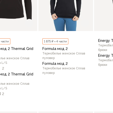
Energy T
4 части
1 875 ₽ × 4 части
Термобел
мод 2 Thermal Grid
Formula мод 2
брюки
Термобелье женское Сплав
Energy T
пуловер
лье женское Сплав
Термобел
а L/S
Formula мод 2
брюки
2
Термобелье женское Сплав
пуловер
мод 2 Thermal Grid
лье женское Сплав
а L/S
48/17
2
46/164
46/170
48/170
48