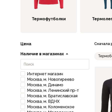
Брюки софтшелл и ветрозащита
Флисовые брюки
Беговые и спортивные
Термофутболки
Термоле
Шорты
Брюки с синтетическим утеплителем
Термобелье
Термофутболки
Цена
Сначала 
Термокальсоны
Термотрусы
Наличие в магазинах
Термоб
Комбинезоны, изотермики
Футболки, лонгсливы
Рубашки
Интернет магазин
Толстовки, худи
Москва, м. Новогиреево
Нижнее белье
Москва, м. Динамо
Спелеокомбинезоны
Москва, м. Ленинский пр-т
Женская одежда
Москва, м. Братиславская
Куртки
Москва, м. ВДНХ
Мембранные куртки
Москва, м. Коломенское
Куртки софтшелл и ветрозащита