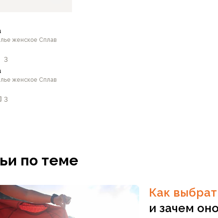
a
лье женское Сплав
3
a
лье женское Сплав
3
4-170
52/164-170
50/170-176
42/158-164
44/158
ьи по теме
В корзину
Как выбра
и зачем он