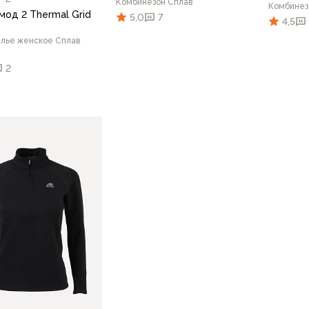
Комбинезон Сплав
Комбинез
мод 2 Thermal Grid
5,0
7
4,5
лье женское Сплав
2
44-46/176-182
48-50/170-176
44-46
В корзину
76
52/176
50/170
46/164
46/170
48/170
В корзину