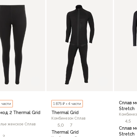
В корзину
76
50/170
50/176
52/176
48/170
44/170
В корзину
Сплав м
4 части
1 875 ₽ × 4 части
Stretch
мод 2 Thermal Grid
Thermal Grid
Комбинез
Комбинезон Сплав
4,5
лье женское Сплав
5,0
7
Сплав м
Thermal Grid
Stretch
2