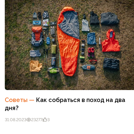
Советы
—
Как собраться в поход на два
дня?
31.08.2023
23277
3