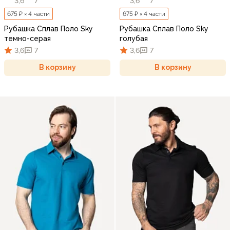
3,6
7
3,6
7
675 ₽ × 4 части
675 ₽ × 4 части
Рубашка Сплав Поло Sky
Рубашка Сплав Поло Sky
темно-серая
голубая
3,6
7
3,6
7
В корзину
В корзину