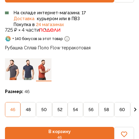
На складе интернет-магазина: 17
Доставка
курьером или в ПВЗ
Покупка в
24 магазинах
725 ₽ × 4 части
+ 140 бонусов за этот товар
Рубашка Сплав Поло Flow терракотовая
Размер:
46
46
48
50
52
54
56
58
60
6
В корзину
46