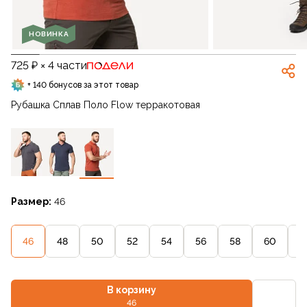
НОВИНКА
725 ₽ × 4 части
+ 140 бонусов за этот товар
Рубашка Сплав Поло Flow терракотовая
Размер:
46
46
48
50
52
54
56
58
60
6
В корзину
46