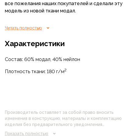
все пожелания наших покупателей и сделали эту
модель из новой ткани модал.
Содержание высокотехнологичного модала в
Читать полностью
составе обеспечивает невероятную мягкость,
гладкость и высокую гигроскопичность. Модал
Характеристики
эффективно отводит влагу и поддерживает
оптимальную воздухопроницаемость. Ткань
Состав: 60% модал, 40% нейлон
быстро сохнет, даря ощущение прохлады и
комфорта.
2
Плотность ткани: 180 г/м
Производитель оставляет за собой право вносить
изменения в конструкцию, материалы и комплектацию
изделия без предварительного уведомления
потребителя. Цвет изделия на фотографии может
Показать полностью