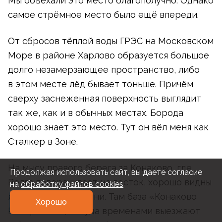
Мы объехали это место благополучно. Однако
самое стрёмное место было ещё впереди.
От сбросов тёплой воды ГРЭС на Московском
Море в районе Харлово образуется большое
долго незамерзающее пространство, либо
в этом месте лёд бывает тоньше. Причём
сверху заснеженная поверхность выглядит
так же, как и в обычных местах. Борода
хорошо знает это место. Тут он вёл меня как
Сталкер в Зоне.
На мысу правого берега за Конаково, где
Продолжая использовать сайт, вы даете согласие
Волга поворачивает на восток, хорошо видны
на
обработку файлов cookies
яркосветящиеся огни. Там база «Конаково
Хорошо
Ривер Клаб», откуда временами выезжают