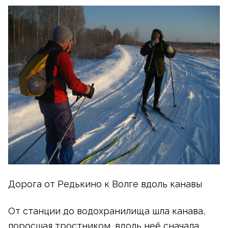
Дорога от Редькино к Волге вдоль канавы
От станции до водохранилища шла канава,
поросшая тростником, вдоль неё сначала