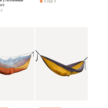
й утепленный
5,0
3
uzz
2
В корзину
В корзину