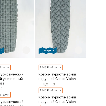
О
ВИДЕО
 4 части
1 748 ₽ × 4 части
туристический
Коврик туристический
й утепленный
надувной Сплав Vision
uzz
5,0
3
2
1 748 ₽ × 4 части
 4 части
Коврик туристический
туристический
надувной Сплав Vision