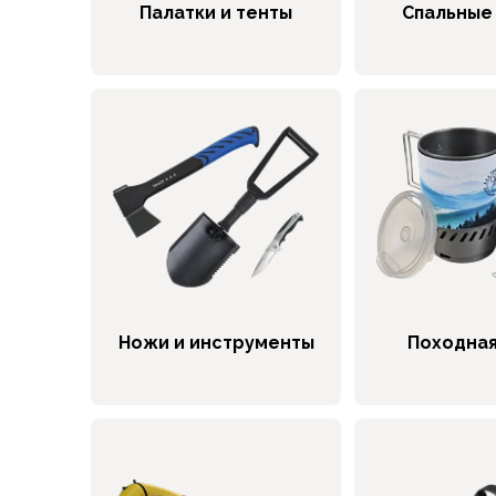
Брюки софтшелл и ветрозащита
Палатки и тенты
Спальные
Флисовые брюки
Беговые и спортивные
Шорты
Брюки с синтетическим утеплителем
Термобелье
Термофутболки
Термокальсоны
Термотрусы
Комбинезоны, изотермики
Футболки, лонгсливы
Рубашки
Толстовки, худи
Ножи и инструменты
Походная
Нижнее белье
Спелеокомбинезоны
Женская одежда
Куртки
Мембранные куртки
Куртки софтшелл и ветрозащита