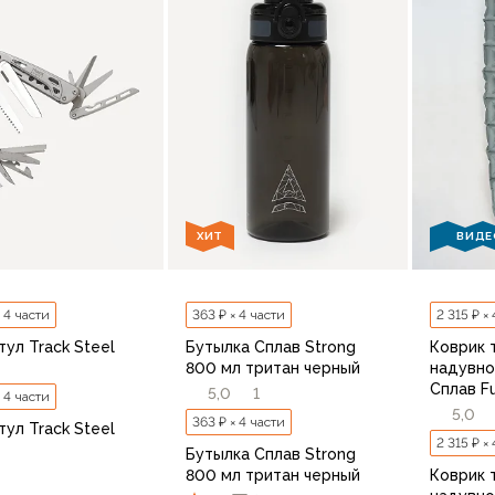
ХИТ
ВИДЕ
× 4 части
363 ₽ × 4 части
2 315 ₽ ×
ул Track Steel
Бутылка Сплав Strong
Коврик 
800 мл тритан черный
надувно
Сплав F
5,0
1
× 4 части
5,0
363 ₽ × 4 части
ул Track Steel
2 315 ₽ ×
Бутылка Сплав Strong
800 мл тритан черный
Коврик 