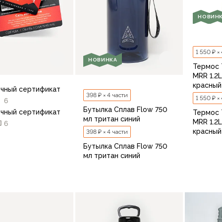
НОВИН
1 550 ₽ ×
НОВИНКА
Термос 
MRR 1.2
красный
чный сертификат
398 ₽ × 4 части
1 550 ₽ ×
6
Бутылка Сплав Flow 750
чный сертификат
Термос 
мл тритан синий
MRR 1.2
6
красный
398 ₽ × 4 части
Бутылка Сплав Flow 750
мл тритан синий
В корзину