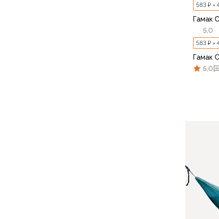
Для бивуака, чуни
583 ₽ × 
Мембранные носки
Гамак 
Неопреновые носки
5,0
Ремни брючные
583 ₽ × 
Уход за одеждой
Гамак 
Снаряжение
5,0
Палатки и тенты
1-местные
2-местные
3-местные
Более 5 мест
Тенты
Аксессуары
Гамаки
Спальные мешки
Пуховые спальники
С синтетическим утеплителем
Двухместные спальники
Вкладыши