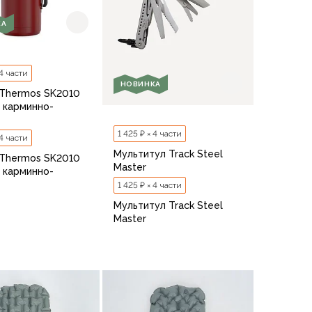
КА
 4 части
НОВИНКА
Thermos SK2010
L карминно-
1 425 ₽ × 4 части
 4 части
Мультитул Track Steel
Thermos SK2010
Master
L карминно-
1 425 ₽ × 4 части
Мультитул Track Steel
Master
В корзину
В корзину