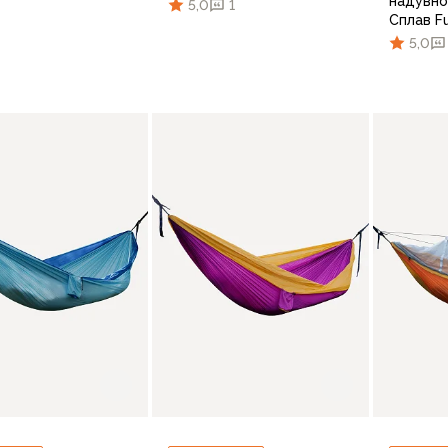
надувно
5,0
1
Сплав F
5,0
В корзину
В корзину