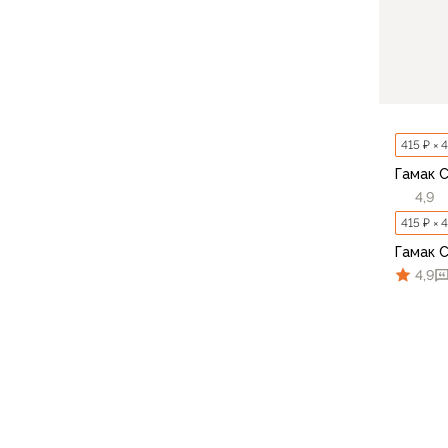
Компрессионные мешки
Подушки
Коврики
Надувные
Самонадувающиеся
Пенки
415 ₽ × 
Сидушки
Гамак С
Аксессуары
4,9
Рюкзаки
415 ₽ × 
Экспедиционные
Треккинговые
Гамак С
Легкоходные
4,9
Городские
Питьевые системы
Аксессуары
Сумки, кейсы и гермоупаковка
Сумки, баулы
Несессеры, кошельки
Гермоупаковка