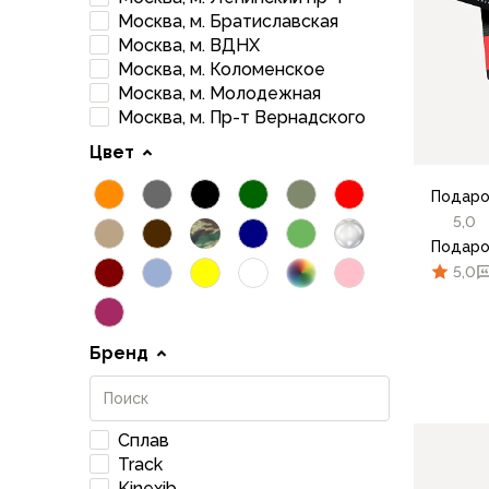
Футболки
Москва, м. Братиславская
Нижнее белье
Москва, м. ВДНХ
Обувь
Москва, м. Коломенское
Мужская обувь
Москва, м. Молодежная
Ботинки
Москва, м. Пр-т Вернадского
Утепленные
Цвет
Неутепленные
Полуботинки
Подаро
Кроссовки
5,0
Трейловые кроссовки
Подаро
Повседневные кроссовки
5,0
Кроссовки треккинговые
Сапоги
Зимние
Бренд
Демисезонные
Болотные сапоги, забродники
Вкладыши
Сплав
Сандалии
Track
Гамаши, бахилы
Kinexib