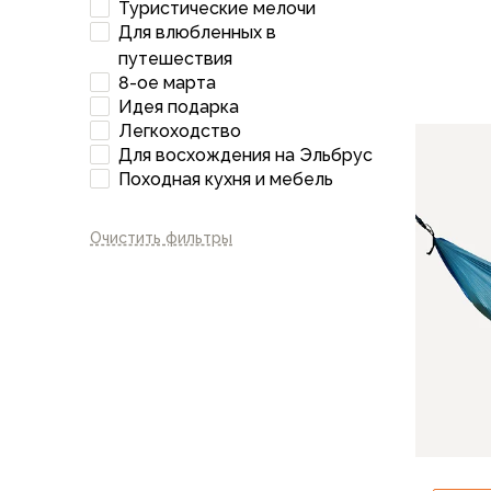
Туристические мелочи
Варежки
Для влюбленных в
Зимние перчатки
путешествия
Всесезонные перчатки
8-ое марта
Мембранные перчатки
Идея подарка
Неопреновые перчатки
Легкоходство
Полуперчатки
Для восхождения на Эльбрус
Головные уборы
Походная кухня и мебель
Шапки
Маски, подшлемники
Очистить фильтры
Капюшоны-банданы
Банданы, гейторы
Кепки и бейсболки
Шарфы
Панамы
Носки
Для треккинга
Носки для бега
Повседневные