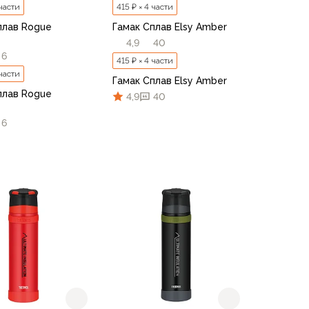
 части
415 ₽ × 4 части
плав Rogue
Гамак Сплав Elsy Amber
4,9
40
6
415 ₽ × 4 части
 части
Гамак Сплав Elsy Amber
плав Rogue
4,9
40
6
В корзину
В корзину