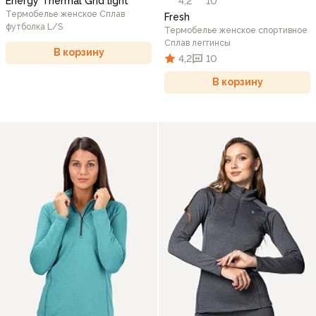
Energy Thermal Grid light
4,2
10
Термобелье женское Сплав
Fresh
футболка L/S
Термобелье женское спортивное
Сплав леггинсы
В корзину
4,2
10
В корзину