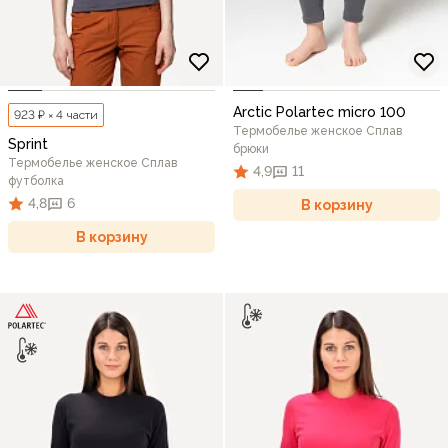
Arctic Polartec micro 100
923 ₽ × 4 части
Термобелье женское Сплав
Sprint
брюки
Термобелье женское Сплав
4,9
11
футболка
4,8
6
В корзину
В корзину