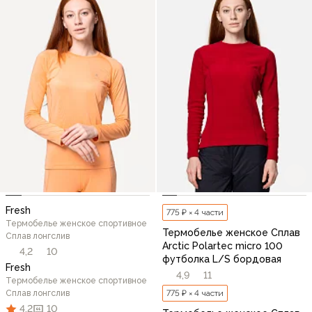
Fresh
775 ₽ × 4 части
Термобелье женское спортивное
Термобелье женское Сплав
Сплав лонгслив
Arctic Polartec micro 100
4,2
10
футболка L/S бордовая
Fresh
4,9
11
Термобелье женское спортивное
Сплав лонгслив
775 ₽ × 4 части
4,2
10