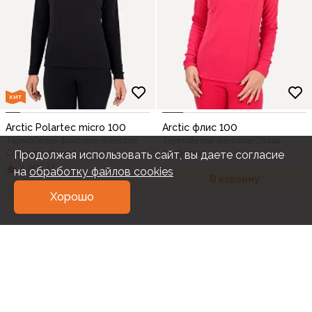
ХИТ
Arctic Polartec micro 100
Arctic флис 100
Термобелье флисовое женское
Термобелье женское Сплав
Продолжая использовать сайт, вы даете согласие
Сплав футболка L/S
футболка L/S
4,9
11
на
обработку файлов cookies
В корзину
В корзину
Хорошо