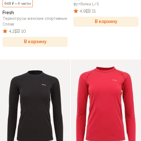
648 ₽ × 4 части
футболка L/S
4,9
11
Fresh
Термотрусы женские спортивные
В корзину
Сплав
4,2
10
В корзину