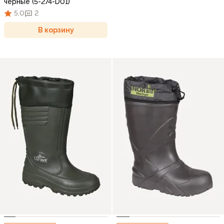
черные (5-274-D01)
5,0
2
В корзину