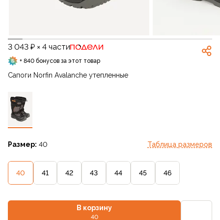
3 043 ₽ × 4 части
+ 840 бонусов за этот товар
Сапоги Norfin Avalanche утепленные
Размер:
40
Таблица размеров
40
41
42
43
44
45
46
В корзину
40