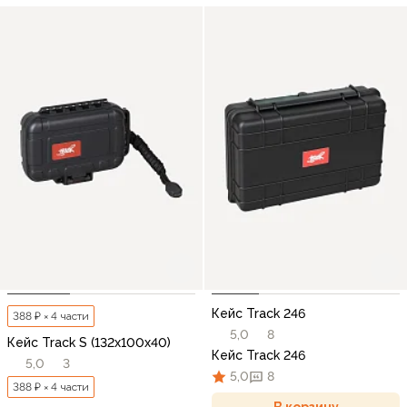
Кейс Track 246
388 ₽ × 4 части
5,0
8
Кейс Track S (132x100x40)
Кейс Track 246
5,0
3
5,0
8
388 ₽ × 4 части
В корзину