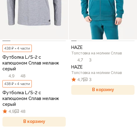
HAZE
438 ₽ × 4 части
Толстовка на молнии Сплав
Футболка L/S-2 с
4,7
3
капюшоном Сплав меланж
HAZE
cерый
Толстовка на молнии Сплав
4,9
48
4,7
3
438 ₽ × 4 части
В корзину
Футболка L/S-2 с
капюшоном Сплав меланж
cерый
4,9
48
В корзину