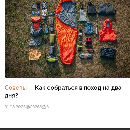
Советы
—
Как собраться в поход на два
дня?
31.08.2023
23268
3