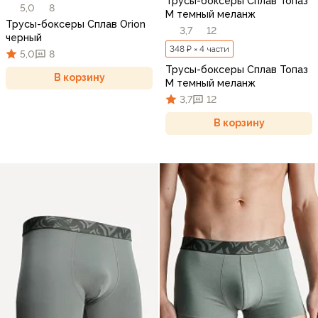
Трусы-боксеры Сплав Топаз
5,0
8
М темный меланж
Трусы-боксеры Сплав Orion
3,7
12
черный
348 ₽ × 4 части
5,0
8
Трусы-боксеры Сплав Топаз
В корзину
М темный меланж
3,7
12
В корзину