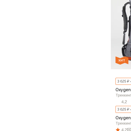
Для бивуака, чуни
Мембранные носки
Неопреновые носки
Ремни брючные
Уход за одеждой
Снаряжение
Палатки и тенты
1-местные
2-местные
ХИТ
3-местные
Более 5 мест
Тенты
3 625 ₽ 
Аксессуары
Oxygen
Гамаки
Треккинг
Спальные мешки
4,2
Пуховые спальники
3 625 ₽ 
С синтетическим утеплителем
Oxygen
Двухместные спальники
Треккинг
Вкладыши
4,2