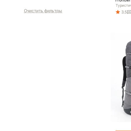
Футболки
Туристи
Нижнее белье
Очистить фильтры
3,5
Обувь
Мужская обувь
Ботинки
Утепленные
Неутепленные
Полуботинки
Кроссовки
Трейловые кроссовки
Повседневные кроссовки
Кроссовки треккинговые
Сапоги
Зимние
Демисезонные
Болотные сапоги, забродники
Вкладыши
Сандалии
Гамаши, бахилы