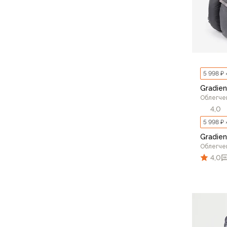
Варежки
Зимние перчатки
Всесезонные перчатки
Мембранные перчатки
Неопреновые перчатки
Полуперчатки
5 998 ₽ 
Головные уборы
Gradien
Шапки
Облегче
Маски, подшлемники
4,0
Капюшоны-банданы
5 998 ₽ 
Банданы, гейторы
Gradien
Кепки и бейсболки
Облегче
Шарфы
4,0
Панамы
Носки
Для треккинга
Носки для бега
Повседневные