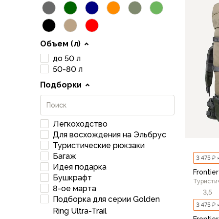
Флисовые куртки
Беговые и спортивные
Пончо и дождевики
Объем (л)
Пуховые куртки
Куртки с синтетическим утеплителем
до 50 л
Жилеты
50-80 л
Брюки
Подборки
Мембранные брюки
Брюки софтшелл и ветрозащита
Брюки с синтетическим утеплителем
Легкоходство
Флисовые брюки
Для восхождения на Эльбрус
Беговые и спортивные
Туристические рюкзаки
Шорты
Багаж
3 475 ₽ 
Термобелье
Идея подарка
Frontier
Термофутболки
Бушкрафт
Туристи
Термолеггинсы
8-ое марта
3,5
Термотрусы
Подборка для серии Golden
3 475 ₽ 
Толстовки, худи
Ring Ultra-Trail
Frontier