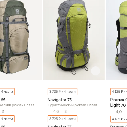
В корзину
В корзину
× 4 части
3 725 ₽ × 4 части
4 125 ₽ ×
 65
Navigator 75
Рюкзак 
Light 70
ческий рюкзак Сплав
Туристический рюкзак Сплав
2
4,6
8
4,0
× 4 части
3 725 ₽ × 4 части
4 125 ₽ ×
 65
Navigator 75