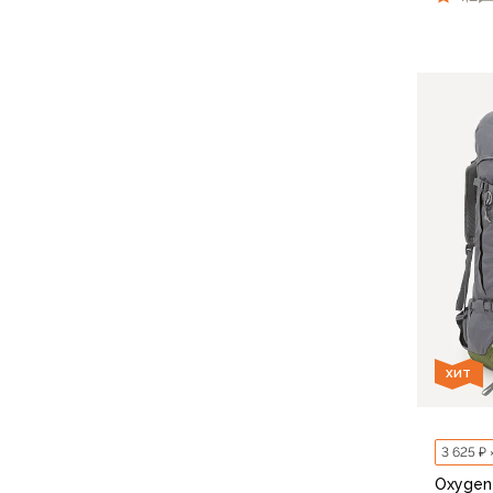
Компрессионные мешки
Подушки
Коврики
Надувные
Самонадувающиеся
Пенки
Сидушки
Аксессуары
Рюкзаки
Экспедиционные
Треккинговые
Легкоходные
Городские
Питьевые системы
ХИТ
Аксессуары
Сумки, кейсы и гермоупаковка
Сумки, баулы
3 625 ₽ 
Несессеры, кошельки
Oxygen
Гермоупаковка