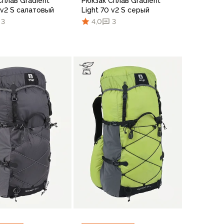
Сплав Gradient
Рюкзак Сплав Gradient
 v2 S салатовый
Light 70 v2 S серый
3
4,0
3
В корзину
В корзину