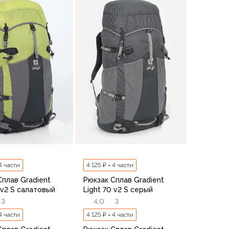
В корзину
В корзину
 4 части
4 125 ₽ × 4 части
Сплав Gradient
Рюкзак Сплав Gradient
 v2 S салатовый
Light 70 v2 S серый
3
4,0
3
 4 части
4 125 ₽ × 4 части