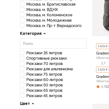
Брюки софтшелл и ветрозащита
Москва, м. Братиславская
Флисовые брюки
Москва, м. ВДНХ
Беговые и спортивные
Москва, м. Коломенское
Шорты
Москва, м. Молодежная
Москва, м. Пр-т Вернадского
Брюки с синтетическим утеплителем
Термобелье
Категория
Термофутболки
Термокальсоны
3 625 ₽ 
Термотрусы
Рюкзаки 35 литров
Gradien
Комбинезоны, изотермики
Спортивные рюкзаки
Облегче
Футболки, лонгсливы
3,7
Рюкзаки 70 литров
Рубашки
Рюкзаки для альпинизма
3 625 ₽ 
Толстовки, худи
Рюкзаки 75 литров
Gradien
Нижнее белье
Рюкзаки 60 литров
Облегче
Спелеокомбинезоны
Рюкзаки 50 литров
3,7
Женская одежда
Рюкзаки 65 литров
Рюкзаки 45 литров
Куртки
Мембранные куртки
Цвет
Куртки софтшелл и ветрозащита