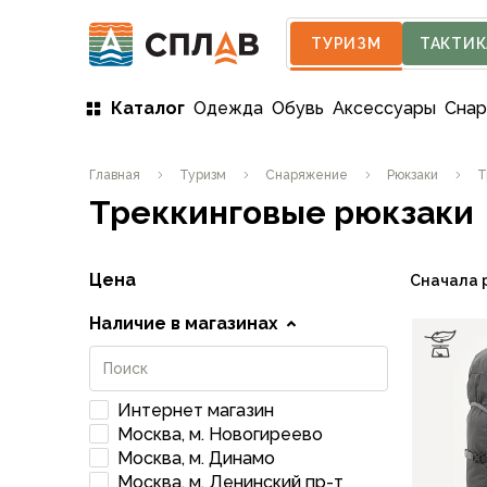
ТУРИЗМ
ТАКТИК
Каталог
Одежда
Обувь
Аксессуары
Сна
Одежда
Главная
Туризм
Снаряжение
Рюкзаки
Т
Мужская одежда
Треккинговые рюкзаки
Куртки
Мембранные куртки
Куртки софтшелл и ветрозащита
Цена
Сначала 
Флисовые куртки
Беговые и спортивные
Наличие в магазинах
Пончо и дождевики
Пуховые куртки
Куртки с синтетическим утеплителем
Интернет магазин
Жилеты
Москва, м. Новогиреево
Брюки
Москва, м. Динамо
Мембранные брюки
Москва, м. Ленинский пр-т