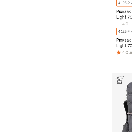
Аксессуары для обуви
4 125 ₽ 
Уход за обувью
Рюкзак 
Шнурки, стельки
Light 7
4,0
Сушилки для обуви
Клей
4 125 ₽ 
Ледоступы
Рюкзак 
Женская обувь
Light 7
Ботинки
4,0
Кроссовки
Сапоги
Гамаши, бахилы
Аксессуары для обуви
Уход за обувью
Шнурки, стельки
Сушилки для обуви
Клей
Ледоступы
Аксессуары
Варежки и перчатки