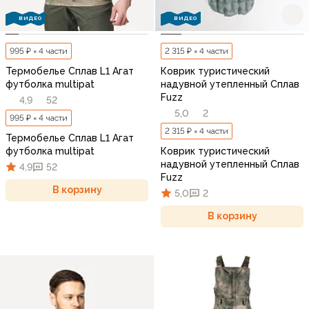
ВИДЕО
ВИДЕО
995 ₽ × 4 части
2 315 ₽ × 4 части
Термобелье Сплав L1 Агат
Коврик туристический
футболка multipat
надувной утепленный Сплав
Fuzz
4,9
52
5,0
2
995 ₽ × 4 части
2 315 ₽ × 4 части
Термобелье Сплав L1 Агат
футболка multipat
Коврик туристический
надувной утепленный Сплав
4,9
52
Fuzz
В корзину
5,0
2
В корзину