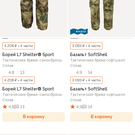
ВИДЕО
4 208 ₽ × 4 части
3 093 ₽ × 4 части
Борей L7 Shelter® Sport
Базальт SoftShell
Тактические брюки-самосбросы
Тактические брюки софтшелл
Сплав
Сплав
4,8
13
4,9
14
4 208 ₽ × 4 части
3 093 ₽ × 4 части
Борей L7 Shelter® Sport
Базальт SoftShell
Тактические брюки-самосбросы
Тактические брюки софтшелл
Сплав
Сплав
4,8
13
4,9
14
В корзину
В корзину