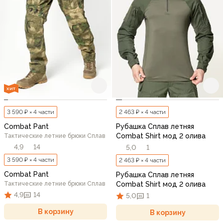
ХИТ
3 590 ₽ × 4 части
2 463 ₽ × 4 части
Combat Pant
Рубашка Сплав летняя
Combat Shirt мод 2 олива
Тактические летние брюки Сплав
4,9
14
5,0
1
3 590 ₽ × 4 части
2 463 ₽ × 4 части
Combat Pant
Рубашка Сплав летняя
Тактические летние брюки Сплав
Combat Shirt мод 2 олива
4,9
14
5,0
1
В корзину
В корзину