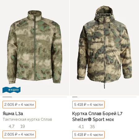
ВИДЕО
2 605 ₽ × 4 части
5 418 ₽ × 4 части
Яшма L3a
Куртка Сплав Борей L7
Shelter® Sport мох
Тактическая куртка Сплав
4,7
19
4,1
35
2 605 ₽ × 4 части
5 418 ₽ × 4 части