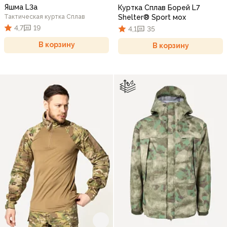
Яшма L3a
Куртка Сплав Борей L7
Тактическая куртка Сплав
Shelter® Sport мох
4,7
19
4,1
35
В корзину
В корзину