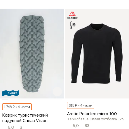
ВИДЕО
615 ₽ × 4 части
1 748 ₽ × 4 части
Arctic Polartec micro 100
Коврик туристический
Термобелье Сплав футболка L/S
надувной Сплав Vision
5,0
83
5,0
3