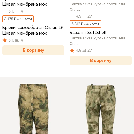
Шквал мембрана мох
Тактическая куртка софтшелл
Сплав
5,0
4
4,9
27
2 475 ₽ × 4 части
5 313 ₽ × 4 части
Брюки-самосбросы Сплав L6
Базальт SoftShell
Шквал мембрана мох
Тактическая куртка софтшелл
5,0
4
Сплав
В корзину
4,9
27
В корзину