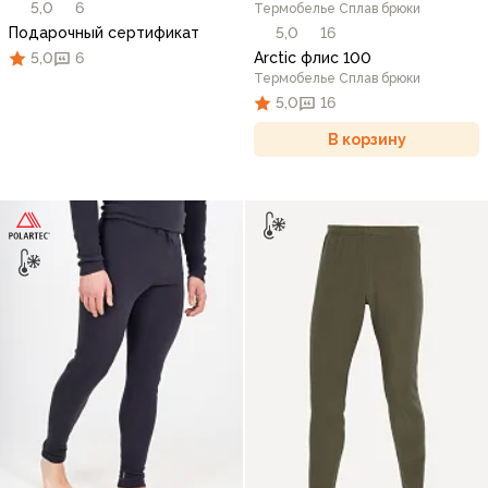
5,0
6
Термобелье Сплав брюки
Подарочный сертификат
5,0
16
5,0
6
Arctic флис 100
Термобелье Сплав брюки
5,0
16
В корзину