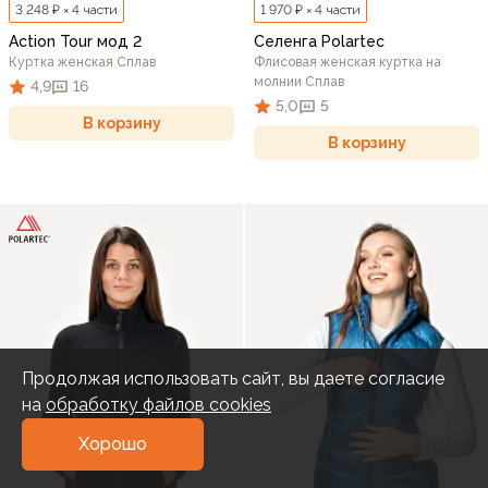
3 248 ₽ × 4 части
1 970 ₽ × 4 части
Action Tour мод 2
Селенга Polartec
Куртка женская Сплав
Флисовая женская куртка на
молнии Сплав
4,9
16
5,0
5
В корзину
В корзину
Продолжая использовать сайт, вы даете согласие
на
обработку файлов cookies
Хорошо