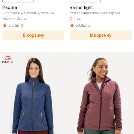
Иволга
Barrier light
Флисовая женская куртка на
Утепленная женская куртка
молнии Сплав
Сплав
5,0
8
5,0
3
В корзину
В корзину