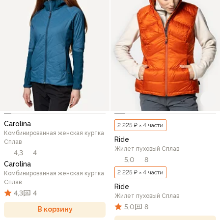
Carolina
2 225 ₽ × 4 части
Комбинированная женская куртка
Ride
Сплав
Жилет пуховый Сплав
4,3
4
5,0
8
Carolina
2 225 ₽ × 4 части
Комбинированная женская куртка
Сплав
Ride
4,3
4
Жилет пуховый Сплав
5,0
8
В корзину