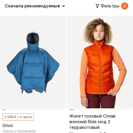
Сначала рекомендуемые
Фильтры
0
Жилет пуховый Сплав
2 998 ₽ × 4 части
женский Ride мод 2
Orion
терракотовый
Пончо утепленное