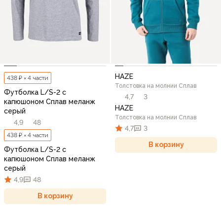
HAZE
438 ₽ × 4 части
Толстовка на молнии Сплав
Футболка L/S-2 с
4,7
3
капюшоном Сплав меланж
HAZE
cерый
Толстовка на молнии Сплав
4,9
48
4,7
3
438 ₽ × 4 части
В корзину
Футболка L/S-2 с
капюшоном Сплав меланж
cерый
4,9
48
В корзину