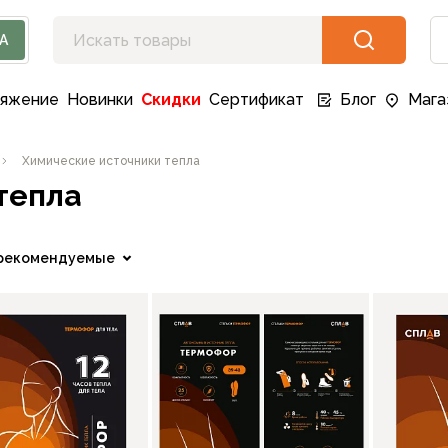
А
ряжение
Новинки
Скидки
Сертификат
Блог
Мага
Химические источники тепла
тепла
рекомендуемые