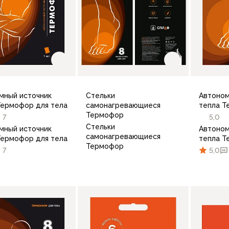
мный источник
Стельки
Автоном
Термофор для тела
самонагревающиеся
тепла Т
Термофор
7
5,0
Стельки
мный источник
Автоном
самонагревающиеся
Термофор для тела
тепла Т
Термофор
7
5,0
В корзину
В корзину
по 10 шт.
по 10 шт.