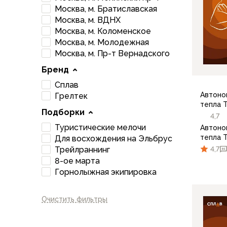
Брюки софтшелл и ветрозащита
Москва, м. Братиславская
Флисовые брюки
Москва, м. ВДНХ
Беговые и спортивные
Москва, м. Коломенское
Шорты
Москва, м. Молодежная
Москва, м. Пр-т Вернадского
Брюки с синтетическим утеплителем
Термобелье
Бренд
Термофутболки
Сплав
Термокальсоны
Автоно
Грелтек
Термотрусы
тепла 
Подборки
Комбинезоны, изотермики
4,7
Футболки, лонгсливы
Туристические мелочи
Автоно
тепла 
Для восхождения на Эльбрус
Рубашки
4,7
Трейлраннинг
Толстовки, худи
8-ое марта
Нижнее белье
Горнолыжная экипировка
Спелеокомбинезоны
Женская одежда
Куртки
Очистить фильтры
Мембранные куртки
Куртки софтшелл и ветрозащита