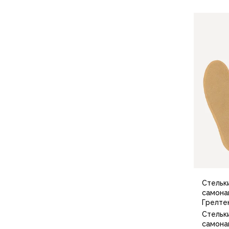
Футболки
Нижнее белье
Обувь
Мужская обувь
Ботинки
Утепленные
Неутепленные
Полуботинки
Кроссовки
Трейловые кроссовки
Повседневные кроссовки
Кроссовки треккинговые
Сапоги
Зимние
Демисезонные
Стельк
Болотные сапоги, забродники
самона
Вкладыши
Грелте
Сандалии
Стельк
Гамаши, бахилы
самона