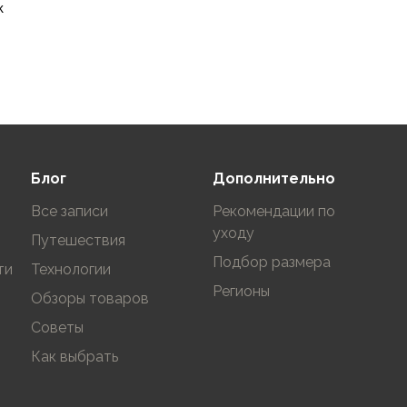
к
One
В корзину
Блог
Дополнительно
Все записи
Рекомендации по
уходу
Путешествия
Подбор размера
ти
Технологии
Регионы
Обзоры товаров
Советы
Как выбрать