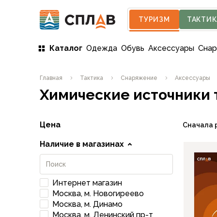
ТУРИЗМ
ТАКТИК
Каталог
Одежда
Обувь
Аксессуары
Сна
Одежда
Главная
Тактика
Снаряжение
Аксессуары
Мужская одежда
Химические источники 
Куртки
Мембранные куртки
Куртки софтшелл и ветрозащита
Цена
Сначала 
Флисовые куртки
Беговые и спортивные
Наличие в магазинах
Пончо и дождевики
Пуховые куртки
Куртки с синтетическим утеплителем
Интернет магазин
Жилеты
Москва, м. Новогиреево
Брюки
Москва, м. Динамо
Мембранные брюки
Москва, м. Ленинский пр-т