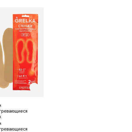
В корзину
по 10 шт.
В корзину
по 10 шт.
и
гревающиеся
к
и
гревающиеся