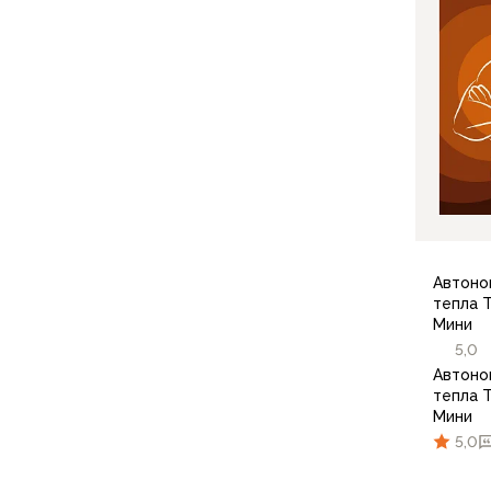
Флисовые куртки
Беговые и спортивные
Пончо и дождевики
Пуховые куртки
Куртки с синтетическим утеплителем
Жилеты
Брюки
Мембранные брюки
Брюки софтшелл и ветрозащита
Брюки с синтетическим утеплителем
Флисовые брюки
Автоно
тепла 
Беговые и спортивные
Мини
Шорты
5,0
Термобелье
Автоно
Термофутболки
тепла 
Термолеггинсы
Мини
Термотрусы
5,0
Толстовки, худи