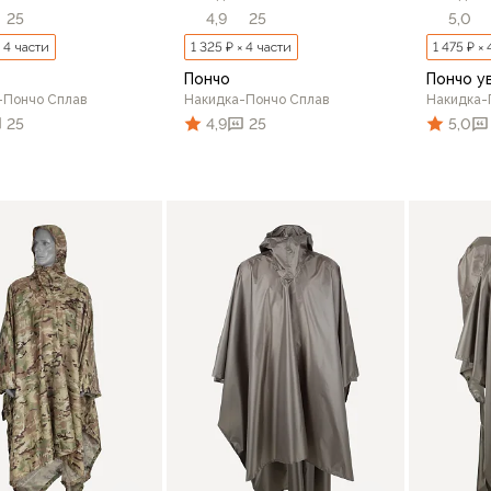
25
4,9
25
5,0
× 4 части
1 325 ₽ × 4 части
1 475 ₽ ×
Пончо
Пончо у
-Пончо Сплав
Накидка-Пончо Сплав
Накидка-
25
4,9
25
5,0
В корзину
В корзину