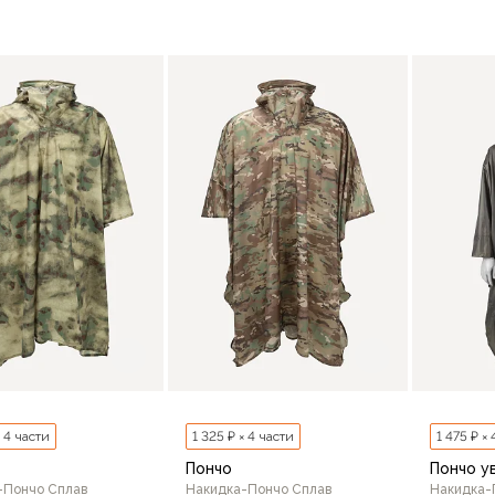
/170-176
48-50/170-176
48-50/182-188
52-54/170-1
44-46/170-176
48-50/170-176
В корзину
44-46
В корзину
× 4 части
1 325 ₽ × 4 части
1 475 ₽ ×
Пончо
Пончо у
-Пончо Сплав
Накидка-Пончо Сплав
Накидка-