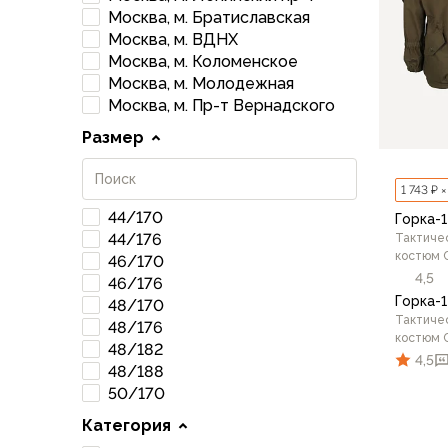
Брюки софтшелл и ветрозащита
Москва, м. Братиславская
Флисовые брюки
Москва, м. ВДНХ
Беговые и спортивные
Москва, м. Коломенское
Шорты
Москва, м. Молодежная
Москва, м. Пр-т Вернадского
Брюки с синтетическим утеплителем
Термобелье
Размер
Термофутболки
Термокальсоны
1 743 ₽ 
Термотрусы
44/170
Горка-
Комбинезоны, изотермики
44/176
Тактиче
Футболки, лонгсливы
костюм 
46/170
Рубашки
4,5
46/176
Толстовки, худи
Горка-
48/170
Тактиче
Нижнее белье
48/176
костюм 
Спелеокомбинезоны
48/182
4,5
Женская одежда
48/188
50/170
Куртки
Мембранные куртки
Категория
Куртки софтшелл и ветрозащита