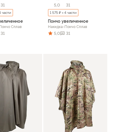
31
5,0
31
 4 части
1 575 ₽ × 4 части
величенное
Пончо увеличенное
Пончо Сплав
Накидка-Пончо Сплав
31
5,0
31
В корзину
В корзину