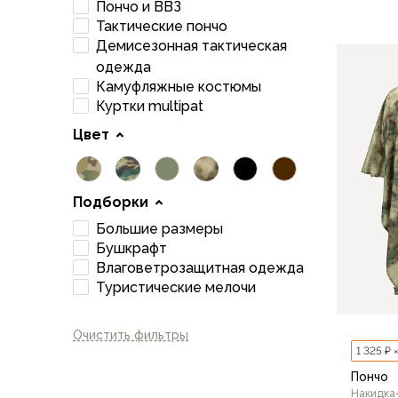
Пончо и ВВЗ
44-46
Флисовые куртки
Тактические пончо
Беговые и спортивные
Демисезонная тактическая
Пончо и дождевики
одежда
Пуховые куртки
Камуфляжные костюмы
Куртки с синтетическим утеплителем
Куртки multipat
Жилеты
Цвет
Брюки
Мембранные брюки
Брюки софтшелл и ветрозащита
Подборки
Брюки с синтетическим утеплителем
Большие размеры
Флисовые брюки
Бушкрафт
Беговые и спортивные
Влаговетрозащитная одежда
Шорты
Туристические мелочи
Термобелье
Термофутболки
Термолеггинсы
Очистить фильтры
1 325 ₽ 
Термотрусы
Пончо
Толстовки, худи
Накидка