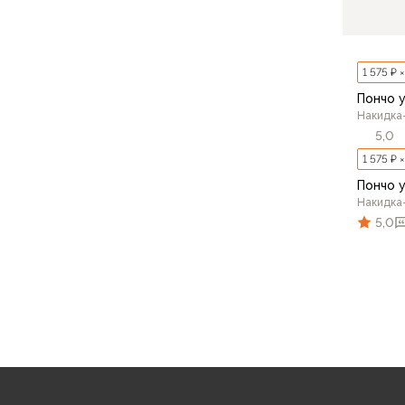
Аксессуары для обуви
Уход за обувью
Шнурки, стельки
1 575 ₽ 
Сушилки для обуви
Клей
Пончо 
Накидка
Ледоступы
5,0
Женская обувь
1 575 ₽ 
Ботинки
Кроссовки
Пончо 
Накидка
Сапоги
5,0
Гамаши, бахилы
Аксессуары для обуви
Уход за обувью
Шнурки, стельки
Сушилки для обуви
Клей
Ледоступы
Аксессуары
Варежки и перчатки