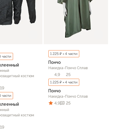
1 225 ₽ × 4 части
 4 части
Пончо
клеенный
Накидка-Пончо Сплав
онный
4,9
25
розащитный костюм
1 225 ₽ × 4 части
19
Пончо
 4 части
Накидка-Пончо Сплав
4,9
25
клеенный
онный
розащитный костюм
19