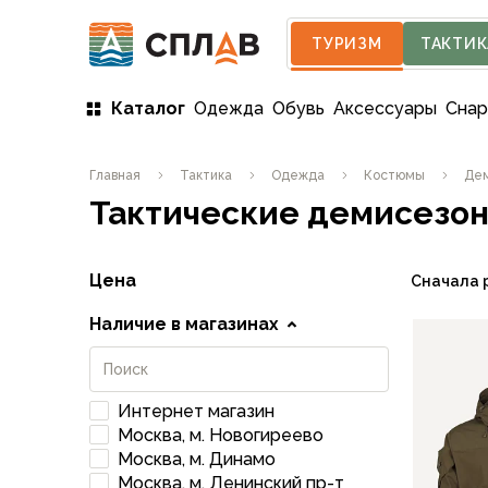
ТУРИЗМ
ТАКТИК
Каталог
Одежда
Обувь
Аксессуары
Сна
Одежда
Главная
Тактика
Одежда
Костюмы
Дем
Мужская одежда
Тактические демисезон
Куртки
Мембранные куртки
Куртки софтшелл и ветрозащита
Цена
Сначала 
Флисовые куртки
Беговые и спортивные
Наличие в магазинах
Пончо и дождевики
Пуховые куртки
Куртки с синтетическим утеплителем
Интернет магазин
Жилеты
Москва, м. Новогиреево
Брюки
Москва, м. Динамо
Мембранные брюки
Москва, м. Ленинский пр-т