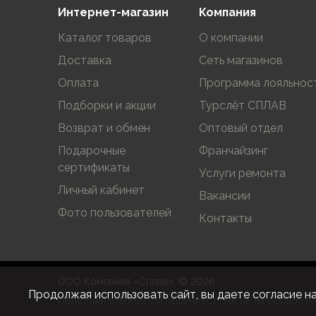
Интернет-магазин
Компания
Варежки
Зимние перчатки
Каталог товаров
О компании
Всесезонные перчатки
Доставка
Сеть магазинов
Мембранные перчатки
Неопреновые перчатки
Оплата
Программа лояльнос
Полуперчатки
Подборки и акции
Турслёт СПЛАВ
Головные уборы
Возврат и обмен
Оптовый отдел
Шапки
Маски, подшлемники
Подарочные
Франчайзинг
Капюшоны-банданы
сертификаты
Услуги ремонта
Банданы, гейторы
Личный кабинет
Вакансии
Кепки и бейсболки
Фото пользователей
Шарфы
Контакты
Панамы
Носки
Для треккинга
ООО Компания «Сплав», © 2026
Носки для бега
Продолжая использовать сайт, вы даете согласие н
Повседневные
Пользовательское соглашение
Согласие на обработк