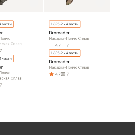
 4 части
1 825 ₽ × 4 части
er
Dromader
Пончо
Накидка-Пончо Сплав
еская Сплав
4,7
7
7
1 825 ₽ × 4 части
 4 части
Dromader
er
Накидка-Пончо Сплав
Пончо
4,7
7
еская Сплав
7
В корзину
В корзину