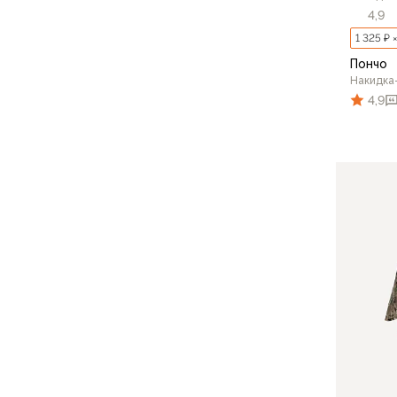
Футболки
4,9
Нижнее белье
1 325 ₽ 
Обувь
Пончо
Мужская обувь
Накидка
Ботинки
4,9
Утепленные
Неутепленные
Полуботинки
Кроссовки
Трейловые кроссовки
Повседневные кроссовки
Кроссовки треккинговые
Сапоги
Зимние
Демисезонные
Болотные сапоги, забродники
Вкладыши
Сандалии
Гамаши, бахилы