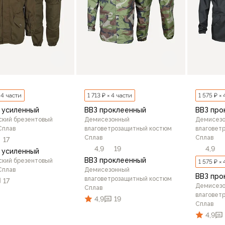
× 4 части
1 713 ₽ × 4 части
1 575 ₽ ×
1 усиленный
ВВЗ проклеенный
ВВЗ про
ский брезентовый
Демисезонный
Демисез
Сплав
влаговетрозащитный костюм
влаговет
Сплав
Сплав
17
4,9
19
4,9
1 усиленный
ВВЗ проклеенный
ский брезентовый
1 575 ₽ ×
Сплав
Демисезонный
ВВЗ про
влаговетрозащитный костюм
17
Демисез
Сплав
влаговет
4,9
19
Сплав
4,9