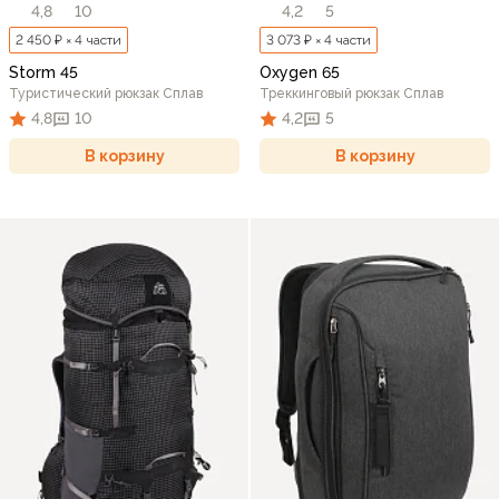
4,8
10
4,2
5
2 450 ₽ × 4 части
3 073 ₽ × 4 части
Storm 45
Oxygen 65
Туристический рюкзак Сплав
Треккинговый рюкзак Сплав
4,8
10
4,2
5
В корзину
В корзину