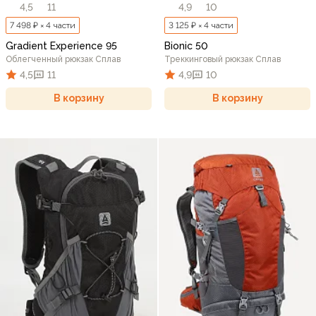
4,5
11
4,9
10
7 498 ₽ × 4 части
3 125 ₽ × 4 части
Gradient Experience 95
Bionic 50
Облегченный рюкзак Сплав
Треккинговый рюкзак Сплав
4,5
11
4,9
10
В корзину
В корзину