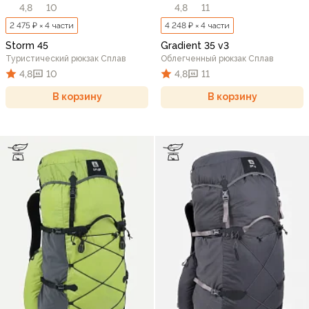
4,8
10
4,8
11
2 475 ₽ × 4 части
4 248 ₽ × 4 части
Storm 45
Gradient 35 v3
Туристический рюкзак Сплав
Облегченный рюкзак Сплав
4,8
10
4,8
11
В корзину
В корзину