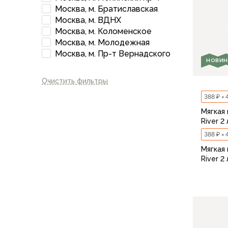
Брюки софтшелл и ветрозащита
Москва, м. Братиславская
Флисовые брюки
Москва, м. ВДНХ
Беговые и спортивные
Москва, м. Коломенское
Шорты
Москва, м. Молодежная
Москва, м. Пр-т Вернадского
Брюки с синтетическим утеплителем
НОВИН
Термобелье
Термофутболки
Очистить фильтры
Термокальсоны
388 ₽ × 
Термотрусы
Мягкая
Комбинезоны, изотермики
River 2
Футболки, лонгсливы
388 ₽ × 
Рубашки
Мягкая
Толстовки, худи
River 2
Нижнее белье
Спелеокомбинезоны
Женская одежда
Куртки
Мембранные куртки
Куртки софтшелл и ветрозащита