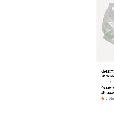
Флисовые куртки
Беговые и спортивные
Пончо и дождевики
Пуховые куртки
Куртки с синтетическим утеплителем
Жилеты
Брюки
Мембранные брюки
Брюки софтшелл и ветрозащита
Брюки с синтетическим утеплителем
Флисовые брюки
Канист
Беговые и спортивные
Ultrapa
Шорты
5,0
Термобелье
Канист
Термофутболки
Ultrapa
Термолеггинсы
5,0
Термотрусы
Толстовки, худи