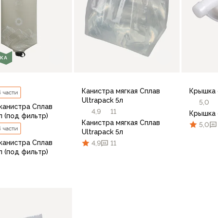
КА
Канистра мягкая Сплав
Крышка 
4 части
Ultrapack 5л
5,0
 канистра Сплав
4,9
11
Крышка 
 л (под фильтр)
Канистра мягкая Сплав
5,0
4 части
Ultrapack 5л
 канистра Сплав
4,9
11
 л (под фильтр)
В корзину
В корзину