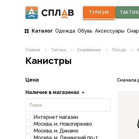
ТУРИЗМ
ТАКТИК
Каталог
Одежда
Обувь
Аксессуары
Сна
Одежда
Главная
Тактика
Снаряжение
Посуда
Мужская одежда
Канистры
Куртки
Мембранные куртки
Куртки софтшелл и ветрозащита
Цена
Сначала 
Флисовые куртки
Беговые и спортивные
Наличие в магазинах
Пончо и дождевики
Пуховые куртки
Куртки с синтетическим утеплителем
Интернет магазин
Жилеты
Москва, м. Новогиреево
Брюки
Москва, м. Динамо
Мембранные брюки
Москва, м. Ленинский пр-т