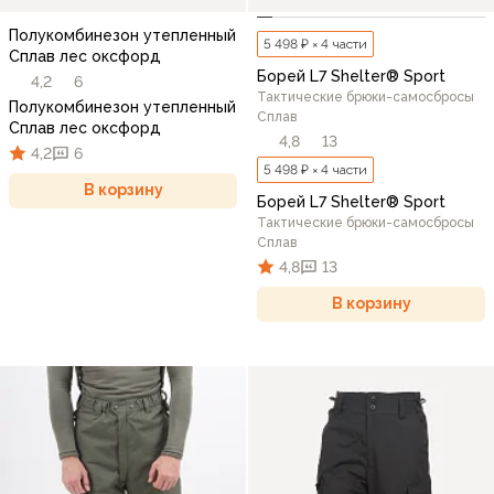
Полукомбинезон утепленный
5 498 ₽ × 4 части
Сплав лес оксфорд
Борей L7 Shelter® Sport
4,2
6
Тактические брюки-самосбросы
Полукомбинезон утепленный
Сплав
Сплав лес оксфорд
4,8
13
4,2
6
5 498 ₽ × 4 части
В корзину
Борей L7 Shelter® Sport
Тактические брюки-самосбросы
Сплав
4,8
13
В корзину