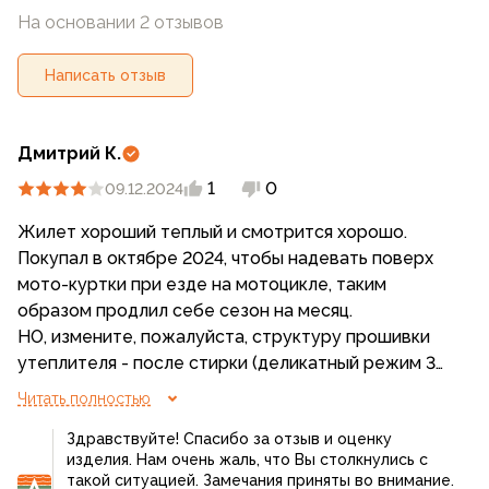
На основании 2 отзывов
Написать отзыв
Дмитрий К.
1
0
09.12.2024
Жилет хороший теплый и смотрится хорошо.
Покупал в октябре 2024, чтобы надевать поверх
мото-куртки при езде на мотоцикле, таким
образом продлил себе сезон на месяц.
НО, измените, пожалуйста, структуру прошивки
утеплителя - после стирки (деликатный режим 30
градусов, отжим на 400 оборотах) весь
Читать полностью
утеплитель собрался внизу и ушло несколько
Здравствуйте! Спасибо за отзыв и оценку
часов, чтобы распределить его снова внутри
изделия. Нам очень жаль, что Вы столкнулись с
жилета.
такой ситуацией. Замечания приняты во внимание.