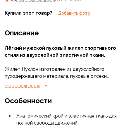
Купили этот товар?
Добавить фото
Описание
Лёгкий мужской пуховый жилет спортивного
стиля из двухслойной эластичной ткани.
Жилет Нуклон изготовлен из двухслойного
пуходержащего материала, пуховые отсеки
которого формируются особым переплетением
Читать полностью
нитей при изготовлении полотна, что позволяет
принципиально уменьшить количество игольных
Особенности
проколов и, как следствие, существенно снизить
вероятность миграции пуха. Эластичность ткани
Анатомический крой и эластичная ткань для
увеличивают комфорт в движении, а DWR
полной свободы движений.
обработка дополнительно защищает пух от