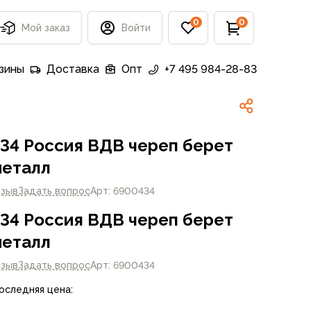
0
0
Мой заказ
Войти
зины
Доставка
Опт
+7 495 984-28-83
34 Россия ВДВ череп берет
металл
тзыв
Задать вопрос
Арт: 6900434
34 Россия ВДВ череп берет
металл
тзыв
Задать вопрос
Арт: 6900434
Последняя цена: