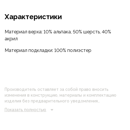
Характеристики
Материал верха: 10% альпака, 50% шерсть, 40%
акрил
Материал подкладки: 100% полиэстер
Производитель оставляет за собой право вносить
изменения в конструкцию, материалы и комплектацию
изделия без предварительного уведомления
потребителя. Цвет изделия на фотографии может
Показать полностью
отличаться от реального цвета товара, что связано с
искажением цветопередачи монитора, настройками
фотоаппаратуры и прочими факторами. Цены указанные