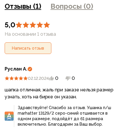
на сайте могут отличаться от цен в розничных
Отзывы (1)
Вопросы (0)
магазинах
5,0
На основании 1 отзыва
Написать отзыв
Руслан А.
0
0
02.12.2024
шапка отличная, жаль при заказе нельзя размер
узнать, хоть на бирке он указан.
Здравствуйте! Спасибо за отзыв. Ушанка п/ш
marhatter 13129/2 серо-синий отшивается в
одном размере, подойдёт до 61 размера
включительно. Благодарим за Ваш выбор.