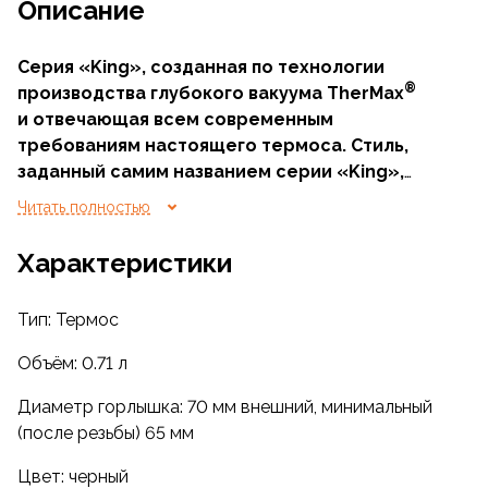
Описание
Cерия «King», созданная по технологии
®
производства глубокого вакуума TherMax
и отвечающая всем современным
требованиям настоящего термоса. Стиль,
заданный самим названием серии «King»,
подчеркивается благородством цветовых
Читать полностью
решений, используемых в этой модельной
линии.
Характеристики
Тип: Термос
Объём: 0.71 л
Диаметр горлышка: 70 мм внешний, минимальный
(после резьбы) 65 мм
Цвет: черный