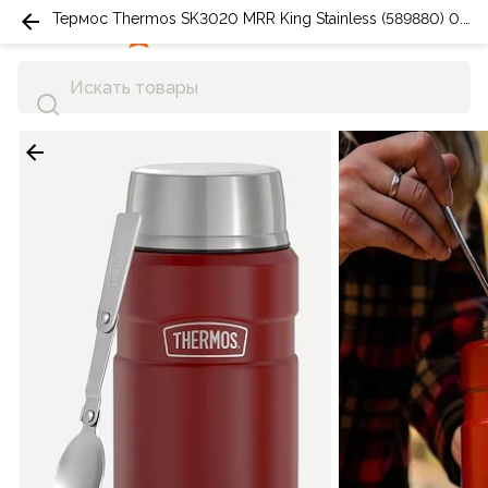
Термос Thermos SK3020 MRR King Stainless (589880) 0.71л Карминно-Красный
0
0