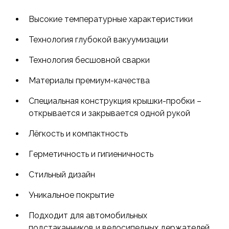
насыщенного цвета морских глубин.
Высокие температурные характеристики
Уникальная технология вакуумной термоизоляции,
Технология глубокой вакуумизации
материалы премиум-качества и особая
конструкция термоса позволяют сохранять
Технология бесшовной сварки
температуру напитков рекордно долгое время.
Материалы премиум-качества
Традиционные чай или кофе останутся в
термокружке горячими не менее 12 часов, а в
Специальная конструкция крышки-пробки –
жару пригодится прохладная вода или
открывается и закрывается одной рукой
витаминные напитки, которые сохранятся
холодными в течение суток.
Лёгкость и компактность
Герметичность и гигиеничность
Все материалы, из которых изготовлен термос,
термостойкие, долговечные, безопасные, не
Стильный дизайн
содержат бисфенол-А (BPA free) и
поливинилхлорид (PVC free), не выделяют и не
Уникальное покрытие
впитывают посторонние запахи.
Подходит для автомобильных
подстаканников и велосипедных держателей