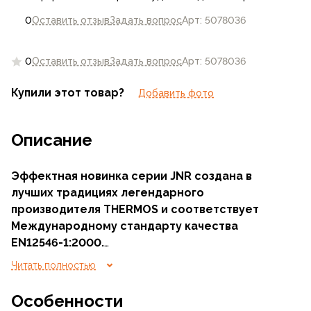
0
Оставить отзыв
Задать вопрос
Арт: 5078036
0
Оставить отзыв
Задать вопрос
Арт: 5078036
Купили этот товар?
Добавить фото
Описание
Эффектная новинка серии JNR создана в
лучших традициях легендарного
производителя THERMOS и соответствует
Международному стандарту качества
EN12546-1:2000.
Читать полностью
Неповторимый вид термокружке придаёт
глянцевое покрытие оригинальной расцветки с
Особенности
переходом от серо-голубого цвета до