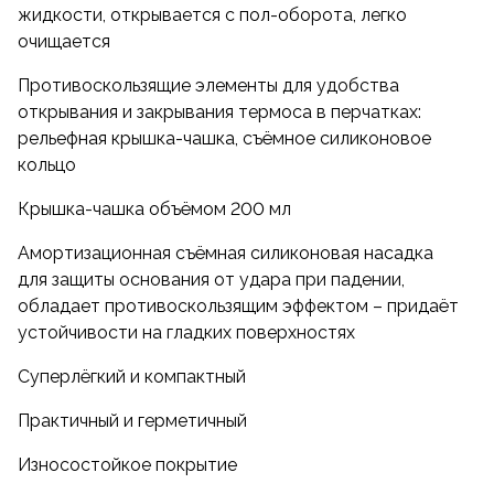
жидкости, открывается с пол-оборота, легко
Долгий срок службы и безупречное качество
очищается
термоса обеспечивают и безопасные,
ударопрочные, термостойкие материалы. Корпус
Противоскользящие элементы для удобства
и колба термоса изготовлены из пищевой
открывания и закрывания термоса в перчатках:
нержавеющей стали 18/8 AISI 304, устойчивой к
рельефная крышка-чашка, съёмное силиконовое
механическим воздействиям и нейтральной по
кольцо
отношению к содержимому. Крышка-чашка и
пробка выполнены из современного пищевого
Крышка-чашка объёмом 200 мл
пластика, который устойчив к воздействию
Амортизационная съёмная силиконовая насадка
высоких температур, не содержит бисфенол-А
для защиты основания от удара при падении,
(BPA free), не выделяет и не поглощает
обладает противоскользящим эффектом – придаёт
посторонние запахи. Прокладки и уплотнители –
устойчивости на гладких поверхностях
из долговечного и термостойкого пищевого
силикона. Термос FFX соответствует
Суперлёгкий и компактный
Международному стандарту качества EN12546-
1:2000.
Практичный и герметичный
Конструктивные особенности модели создают
Износостойкое покрытие
максимальный комфорт при его использовании.