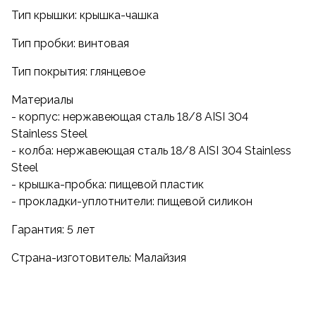
Стальной термос THERMOS® FFX-501 CS
Тип крышки: крышка-чашка
отличается практичностью, а элементы дизайна
делают его современным, подчёркивая
Тип пробки: винтовая
спортивный стиль.
Тип покрытия: глянцевое
Материалы
- корпус: нержавеющая сталь 18/8 AISI 304
Stainless Steel
- колба: нержавеющая сталь 18/8 AISI 304 Stainless
Steel
- крышка-пробка: пищевой пластик
- прокладки-уплотнители: пищевой силикон
Гарантия: 5 лет
Страна-изготовитель: Малайзия