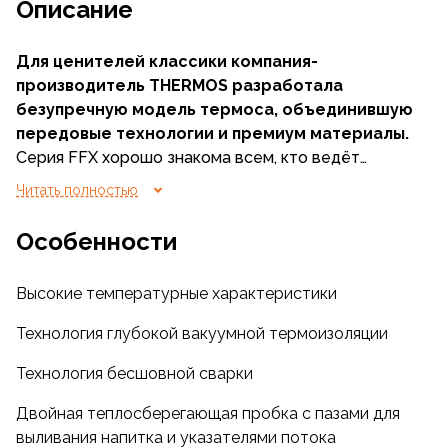
Описание
Для ценителей классики компания-
производитель THERMOS разработала
безупречную модель термоса, объединившую
передовые технологии и премиум материалы.
Серия FFX хорошо знакома всем, кто ведёт
активный образ жизни, занимается спортом,
Читать полностью
увлекается путешествиями, велосипедными или
пешими прогулками.
Особенности
Благодаря инновационной технологии вакуумной
термоизоляции термос серии FFX способен
Высокие температурные характеристики
удерживать напитки горячими не менее 18 часов, а
холодными – в течение суток, сохраняя их
Технология глубокой вакуумной термоизоляции
вкусовые качества и аромат. Технология
бесшовной сварки придает термосу
Технология бесшовной сварки
дополнительную прочность и на многие годы
Двойная теплосберегающая пробка с пазами для
сохраняет вакуум в межстеночном пространстве,
выливания напитка и указателями потока
тем самым увеличивая срок его службы.