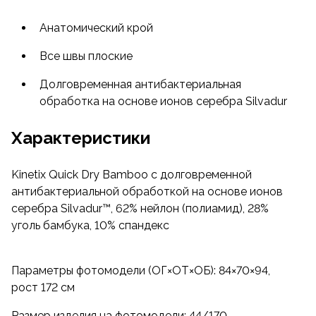
и долговременной антибактериальной защитой,
Анатомический крой
что в совокупности обеспечивает высокий
уровень комфорта при высокой физической
Все швы плоские
активности.
Долговременная антибактериальная
Термобельё «Energy Rose» отличается
обработка на основе ионов серебра Silvadur
анатомичным кроем, учитывающим особенности
Характеристики
женской фигуры. Она очень эластична, хорошо
облегает тело, но не сковывает движений,
не давит и не натирает чувствительную
Kinetix Quick Dry Bamboo с долговременной
кожу. Легко отстирываются и быстро высыхают
антибактериальной обработкой на основе ионов
при намокании.
серебра Silvadur™, 62% нейлон (полиамид), 28%
уголь бамбука, 10% спандекс
Параметры фотомодели (ОГ×ОТ×ОБ): 84×70×94,
рост 172 см
Размер изделия на фотомодели: 44/170