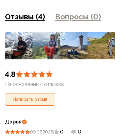
фотоаппаратуры и прочими факторами. Цены указанные
на сайте могут отличаться от цен в розничных
Отзывы (4)
Вопросы (0)
магазинах
4.8
На основании 4 отзывов
Написать отзыв
Дарья
0
0
09.07.2025