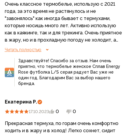
Очень классное термобелье, использую с 2021
года, за это время не растянулось и не
"завонялось" как иногда бывает с термухами,
которые носишь много лет. Активно использую
как в каякинге, так и для трекинга. Очень приятное
в жару, но и в прохладную погоду не холодит, а
немного греет. Приятная гладкая поверхность,
Читать полностью
ношу с удовольствием уже столько лет
Здравствуйте! Спасибо за отзыв. Нам очень
приятно, что термобелье женское Сплав Energy
Rose футболка L/S серая радует Вас уже не
один год. Благодарим Вас за выбор нашего
бренда.
Екатерина Р.
0
0
17.10.2023
Прекрасная термуха, по горам очень комфортно
ходить и в жару и в холод! Легко сохнет, сидит