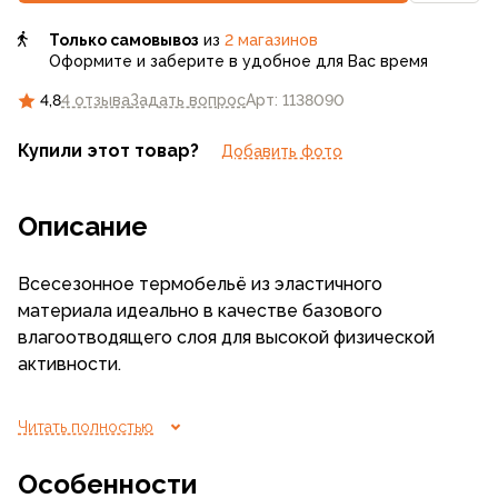
Только самовывоз
из
2 магазинов
Оформите и заберите в удобное для Вас время
4,8
4 отзыва
Задать вопрос
Арт: 1138090
Купили этот товар?
Добавить фото
Описание
Всесезонное термобельё из эластичного
материала идеально в качестве базового
влагоотводящего слоя для высокой физической
активности.
Материал термобелья, разработанного
Читать полностью
специально для высоких нагрузок, отличается
выраженным влагоотводящим эффектом, быстрым
Особенности
высыханием, высоким уровнем эластичности