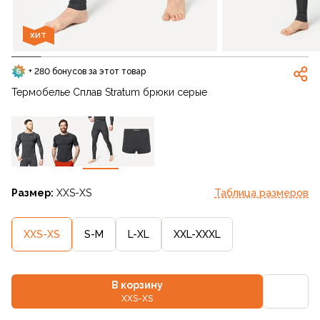
ХИТ
+ 280 бонусов за этот товар
Термобелье Сплав Stratum брюки серые
Размер:
XXS-XS
Таблица размеров
XXS-XS
S-M
L-XL
XXL-XXXL
В корзину
XXS-XS