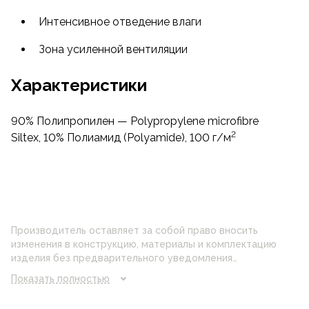
Мультифиламентное полипропиленовое волокно
с включёнными в структуру ионами
Интенсивное отведение влаги
серебра обеспечивает долговечный выраженный
Зона усиленной вентиляции
антибактериальный эффект, предотвращающий
появление неприятного запаха.
Характеристики
90% Полипропилен — Polypropylene microfibre
2
Siltex, 10% Полиамид (Polyamide), 100 г/м
Производитель оставляет за собой право вносить
изменения в конструкцию, материалы и комплектацию
изделия без предварительного уведомления
потребителя. Цвет изделия на фотографии может
Показать полностью
отличаться от реального цвета товара, что связано с
искажением цветопередачи монитора, настройками