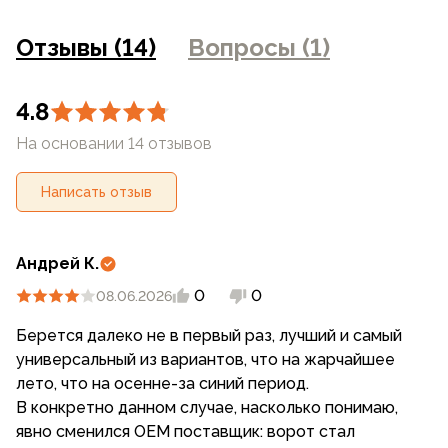
фотоаппаратуры и прочими факторами. Цены указанные
на сайте могут отличаться от цен в розничных
Отзывы (14)
Вопросы (1)
магазинах
4.8
На основании 14 отзывов
Написать отзыв
Андрей К.
0
0
08.06.2026
Берется далеко не в первый раз, лучший и самый
универсальный из вариантов, что на жарчайшее
лето, что на осенне-за синий период.
В конкретно данном случае, насколько понимаю,
явно сменился ОЕМ поставщик: ворот стал