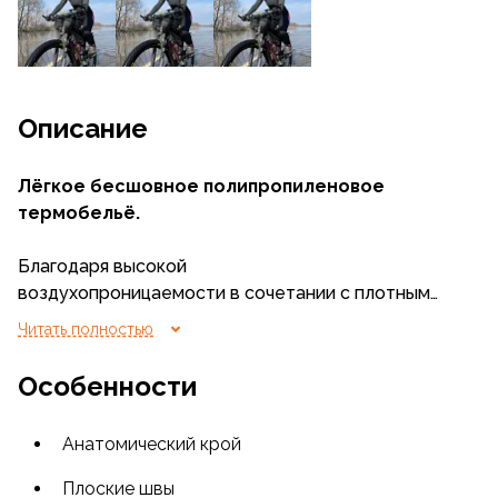
Описание
Лёгкое бесшовное полипропиленовое
термобельё.
Благодаря высокой
воздухопроницаемости в сочетании с плотным
прилеганием, без компрессионного эффекта,
Читать полностью
бельё идеально для тёплой погоды. В холодных
условиях применения в качестве базового
Особенности
влагоотводящего слоя в послойной системе
одежды, при переменной физической активности
Анатомический крой
и высоких нагрузках.
Плоские швы