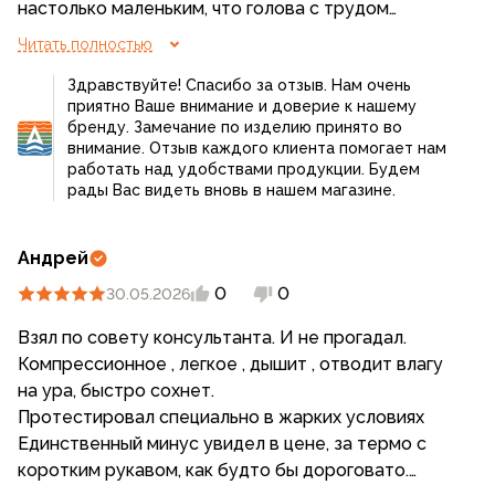
настолько маленьким, что голова с трудом
пропихивается, изменились швы по самой ткани,
Читать полностью
благо, пока критичных отличий не наблюдается
Здравствуйте! Спасибо за отзыв. Нам очень
приятно Ваше внимание и доверие к нашему
бренду. Замечание по изделию принято во
внимание. Отзыв каждого клиента помогает нам
работать над удобствами продукции. Будем
рады Вас видеть вновь в нашем магазине.
Андрей
0
0
30.05.2026
Взял по совету консультанта. И не прогадал.
Компрессионное , легкое , дышит , отводит влагу
на ура, быстро сохнет.
Протестировал специально в жарких условиях
Единственный минус увидел в цене, за термо с
коротким рукавом, как будто бы дороговато.