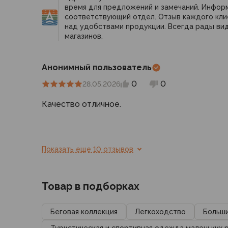
Компрессионные мешки
время для предложений и замечаний. Инфор
Подушки
соответствующий отдел. Отзыв каждого кли
над удобствами продукции. Всегда рады вид
Коврики
магазинов.
Надувные
Самонадувающиеся
Пенки
Анонимный пользователь
Сидушки
0
0
28.05.2026
Аксессуары
Рюкзаки
Качество отличное.
Экспедиционные
Треккинговые
Легкоходные
Показать еще 10 отзывов
Городские
Питьевые системы
Аксессуары
Товар в подборках
Сумки, кейсы и гермоупаковка
Сумки, баулы
Беговая коллекция
Легкоходство
Больш
Несессеры, кошельки
Гермоупаковка
Туристическая и спортивная одежда маленьких 