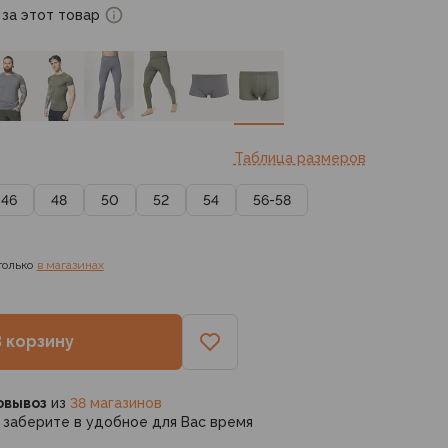
 за этот товар
Таблица размеров
46
48
50
52
54
56-58
только
в магазинах
В корзину
овывоз
из
38 магазинов
заберите в удобное для Вас время