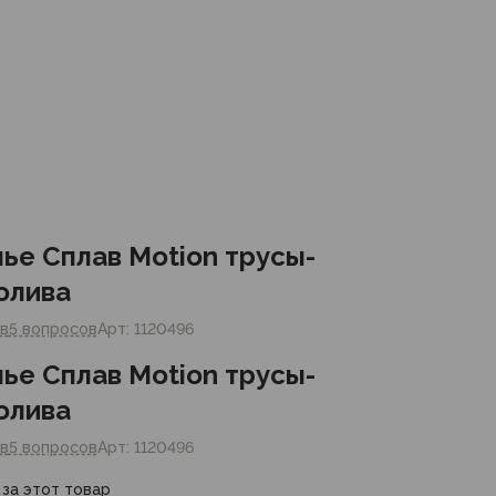
ье Сплав Motion трусы-
олива
в
5 вопросов
Арт: 1120496
ье Сплав Motion трусы-
олива
в
5 вопросов
Арт: 1120496
 за этот товар