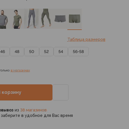
Таблица размеров
46
48
50
52
54
56-58
только
в магазинах
В корзину
овывоз
из
38 магазинов
заберите в удобное для Вас время