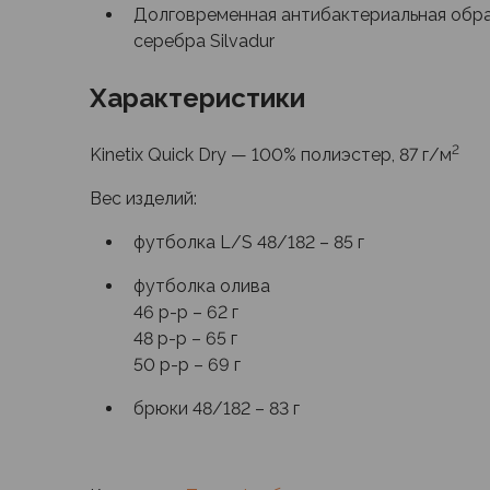
Футболки
Долговременная антибактериальная обра
Нижнее белье
серебра Silvadur
Обувь
Мужская обувь
Характеристики
Ботинки
Утепленные
2
Kinetix Quick Dry — 100% полиэстер, 87 г/м
Неутепленные
Полуботинки
Вес изделий:
Кроссовки
Трейловые кроссовки
футболка L/S 48/182 – 85 г
Повседневные кроссовки
футболка олива
Кроссовки треккинговые
46 р-р – 62 г
Сапоги
48 р-р – 65 г
Зимние
50 р-р – 69 г
Демисезонные
Болотные сапоги, забродники
брюки 48/182 – 83 г
Вкладыши
Сандалии
Гамаши, бахилы