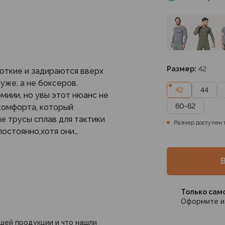
Размер:
42
роткие и задираются вверх
уже, а не боксеров.
42
44
миии, но увы этот нюанс не
60-62
комфорта, который
е трусы сплав для тактики
Размер доступен 
 постоянно,хотя они
льше на полке.
асон неудачный. В идеале
й длиной штанины между
Только сам
Оформите и 
ашей продукции и что нашли