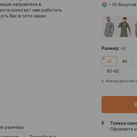
мация направлена в
+ 70 бонусов
ента помогает нам работать
еть Вас в сети наших
Размер:
42
42
44
60-62
Размер доступен 
Только сам
ие размеры
Оформите и 
размеров
Термобельё