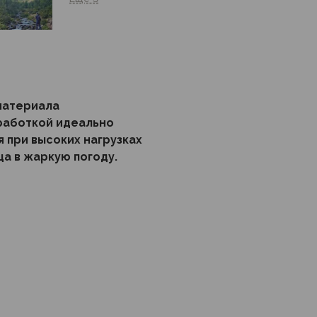
материала
работкой идеально
 при высоких нагрузках
ца в жаркую погоду.
 специально для высокой
емя года, отличается
ктивным влагоотведением,
м высыханием,
ременной
сти обеспечивает высокий