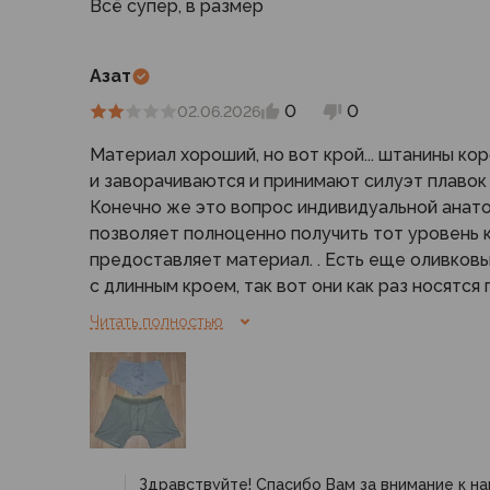
Для бивуака, чуни
Всё супер, в размер
Мембранные носки
Неопреновые носки
Азат
Ремни брючные
Уход за одеждой
0
0
02.06.2026
Снаряжение
Материал хороший, но вот крой... штанины ко
Палатки и тенты
и заворачиваются и принимают силуэт плавок 
1-местные
Конечно же это вопрос индивидуальной анато
2-местные
позволяет полноценно получить тот уровень 
3-местные
предоставляет материал. . Есть еще оливковы
Более 5 мест
с длинным кроем, так вот они как раз носятся
Тенты
наоблоот немного длинноваты, а эти лежат бо
Аксессуары
Читать полностью
В сухом остатке: материал отличный, а вот ф
Гамаки
хотелось бы получить трусы с промежуточно
Спальные мешки
этими и оливковыми тактическими.
Пуховые спальники
С синтетическим утеплителем
Двухместные спальники
Вкладыши
Здравствуйте! Спасибо Вам за внимание к н