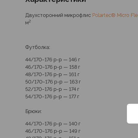
Аксессуары для обуви
Уход за обувью
Двухсторонний микрофлис
Polartec® Micro Fl
Шнурки, стельки
2
м
Сушилки для обуви
Клей
Ледоступы
Футболка:
Женская обувь
Ботинки
44/170−176
р-р
— 146 г
Кроссовки
46/170−176
р-р
— 158 г
Сапоги
48/170−176
р-р
— 161 г
Гамаши, бахилы
50/170−176
р-р
— 163 г
Аксессуары для обуви
52/170−176
р-р
— 174 г
Уход за обувью
54/170−176
р-р
— 177 г
Шнурки, стельки
Сушилки для обуви
Брюки:
Клей
Ледоступы
44/170−176
р-р
— 140 г
Аксессуары
46/170−176
р-р
— 149 г
Варежки и перчатки