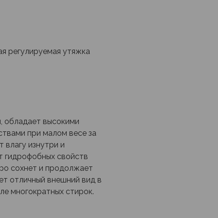
ая регулируемая утяжка
, обладает высокими
твами при малом весе за
 влагу изнутри и
ет гидрофобных свойств
тро сохнет и продолжает
ет отличный внешний вид в
сле многократных стирок.