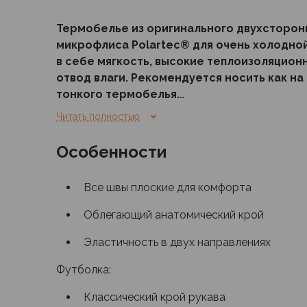
Флисовые куртки
Термобелье из оригинального двухсторон
Беговые и спортивные
микрофлиса Polartec® для очень холодной
Пончо и дождевики
в себе мягкость, высокие теплоизоляцион
Пуховые куртки
отвод влаги. Рекомендуется носить как на 
Куртки с синтетическим утеплителем
тонкого термобелья.
Жилеты
Брюки
Читать полностью
Комплект «Arctic» предназначен как для тури
Мембранные брюки
профессионалов. Для последних он выпускает
Брюки софтшелл и ветрозащита
Особенности
и может использоваться в качестве упрощенн
Брюки с синтетическим утеплителем
военных многослойных систем (ECWCS, PCU, 
Флисовые брюки
Все швы плоские для комфорта
Беговые и спортивные
Шорты
Облегающий анатомический крой
Термобелье
Эластичность в двух направлениях
Термофутболки
Термолеггинсы
Футболка:
Термотрусы
Толстовки, худи
Классический крой рукава