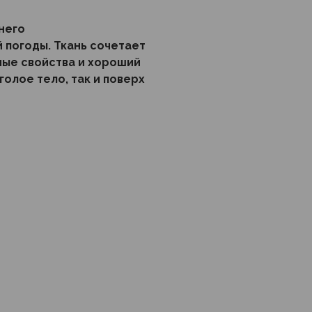
него
 погоды. Ткань сочетает
ные свойства и хороший
голое тело, так и поверх
стов, так и вооруженных
ся в защитных расцветках
ого аналога второго слоя
ВКПО).