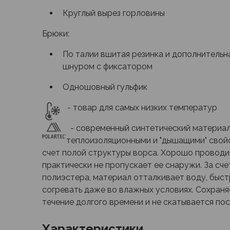
Футболки
Круглый вырез горловины
Нижнее белье
Обувь
Брюки:
Мужская обувь
Ботинки
По талии вшитая резинка и дополнительн
Утепленные
шнуром с фиксатором
Неутепленные
Одношовный гульфик
Полуботинки
Кроссовки
- товар для самых низких температур
Трейловые кроссовки
Повседневные кроссовки
- современный синтетический материал
Кроссовки треккинговые
теплоизоляционными и "дышащими" свойс
Сапоги
счет полой структуры ворса. Хорошо проводит
Зимние
практически не пропускает ее снаружи. За сч
Демисезонные
полиэстера, материал отталкивает воду, быс
Болотные сапоги, забродники
согревать даже во влажных условиях. Сохраня
Вкладыши
течение долгого времени и не скатывается по
Сандалии
Гамаши, бахилы
Характеристики