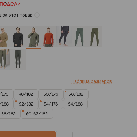
в за этот товар
Таблица размеров
/
176
48
/
182
50
/
176
50
/
182
/
188
52
/
182
54
/
176
54
/
188
-58
/
182
60-62
/
182