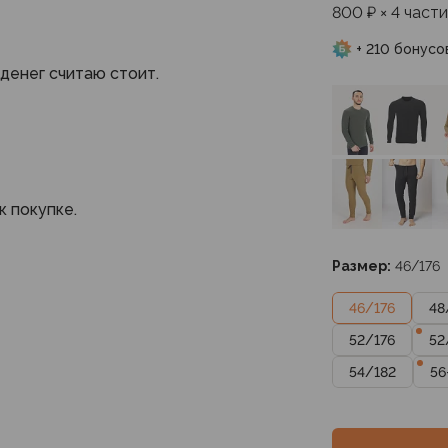
800 ₽ × 4 части
+ 210 бонусо
 денег считаю стоит.
 покупке.
Размер:
46/176
46
/
176
48
52
/
176
52
54
/
182
56