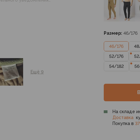
 настройками
нные на сайте могут
Размер:
46/176
46
/
176
48
52
/
176
52
54
/
182
56
Ещё 9
На складе и
Доставка
ку
Покупка в
37