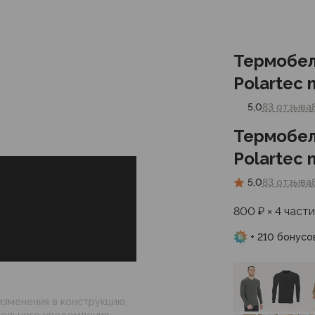
Термобел
Polartec 
5,0
83 отзыва
Термобел
Polartec 
5,0
83 отзыва
800 ₽ × 4 части
+ 210 бонусо
изменения в конструкцию,