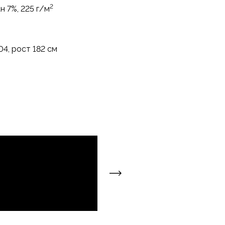
2
н 7%, 225 г/м
4, рост 182 см