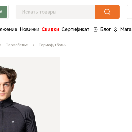
А
ряжение
Новинки
Скидки
Сертификат
Блог
Мага
Термобелье
Термофутболки