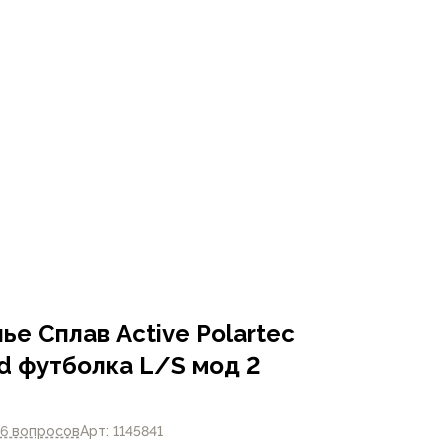
е Сплав Active Polartec
id футболка L/S мод 2
6 вопросов
Арт: 1145841