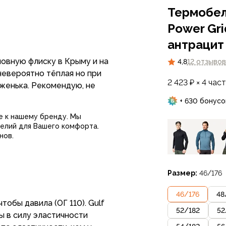
Термобель
Power Gr
антрацит
новную флиску в Крыму и на
4,8
12 отзывов
 невероятно тёплая но при
2 423 ₽ × 4 час
женька. Рекомендую, не
+ 630 бонусо
е к нашему бренду. Мы
елий для Вашего комфорта.
нов.
Размер:
46/176
46
/
176
48
тобы давила (ОГ 110). Gulf
52
/
182
52
ы в силу эластичности