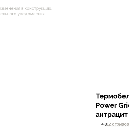
изменения в конструкцию,
 настройками
нные на сайте могут
Термобель
Power Gr
антрацит
4,8
12 отзывов