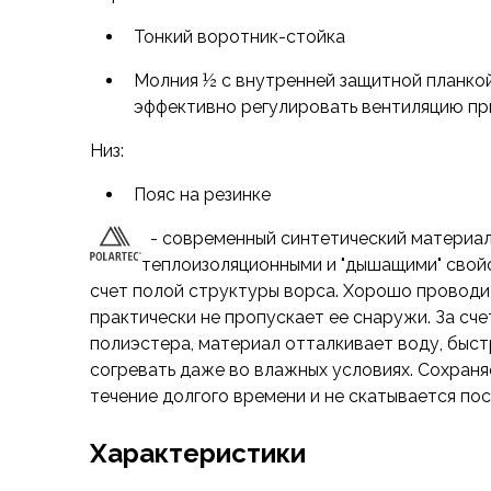
эластичностью, что в совокупности обеспечи
Футболки
комфорта при переменном уровне активности 
Нижнее белье
Тонкий воротник-стойка
Обувь
Сочетайте футболку вместе с одноимёнными 
Молния ½ с внутренней защитной планкой
Мужская обувь
удовольствие от катания и прогулок.
эффективно регулировать вентиляцию п
Ботинки
Утепленные
Низ:
Неутепленные
Полуботинки
Пояс на резинке
Кроссовки
- современный синтетический материал
Трейловые кроссовки
теплоизоляционными и "дышащими" свойс
Повседневные кроссовки
счет полой структуры ворса. Хорошо проводит
Кроссовки треккинговые
практически не пропускает ее снаружи. За сч
Сапоги
полиэстера, материал отталкивает воду, быс
Зимние
согревать даже во влажных условиях. Сохраня
Демисезонные
течение долгого времени и не скатывается по
Болотные сапоги, забродники
Вкладыши
Характеристики
Сандалии
Гамаши, бахилы