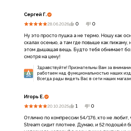
Для бивуака, чуни
Мембранные носки
Сергей Г.
Неопреновые носки
Ремни брючные
0
0
28.06.2026
Уход за одеждой
Ну это просто пушка а не термо. Ношу как ос
Снаряжение
скалах осенью, а там где повыше как пижаму,
Палатки и тенты
этом дышащая вещь. Будто тебя обнимает бо
1-местные
смотря на цену!
2-местные
3-местные
Здравствуйте! Признательны Вам за внимани
Более 5 мест
работаем над функциональностью наших изд
Тенты
Всегда рады видеть Вас в сети наших магази
Аксессуары
Гамаки
Игорь Е.
Спальные мешки
Пуховые спальники
1
0
20.10.2025
С синтетическим утеплителем
Отлично по компрессии 54/176, кто не любит, ч
Двухместные спальники
Stream сидит плотнее. Думаю, и 52 подошёл б
Вкладыши