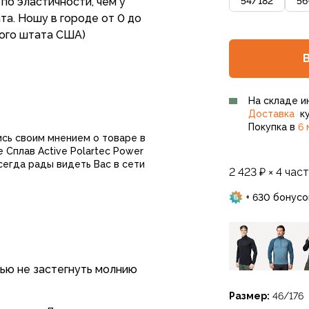
54
/
182
56
по эластичности, чем у
та. Ношу в городе от 0 до
ного штата США)
На складе и
Доставка
ку
Покупка в
6 
ись своим мнением о товаре в
 Сплав Active Polartec Power
сегда рады видеть Вас в сети
2 423 ₽ × 4 час
+ 630 бонусо
тью не застегнуть молнию
Размер:
46/176