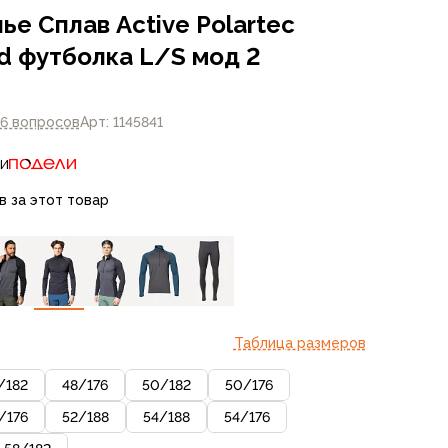
е Сплав Active Polartec
id футболка L/S мод 2
6 вопросов
Арт: 1145841
ти
в за этот товар
Таблица размеров
/
182
48
/
176
50
/
182
50
/
176
/
176
52
/
188
54
/
188
54
/
176