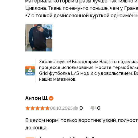
материала, который в разы лучше тактильно и 
Компрессионные мешки
Циклона. Ткань почему-то тоньше, чем у Грана
Подушки
+7 с тонкой демисезонной курткой одноимён
Коврики
Надувные
Самонадувающиеся
Пенки
Сидушки
Аксессуары
Здравствуйте! Благодарим Вас, что поделил
Рюкзаки
процессе использования. Носите термобелье
Экспедиционные
Grid футболка L/S мод 2 с удовольствием. В
Треккинговые
наших магазинов.
Легкоходные
Городские
Антон Ш.
Питьевые системы
Аксессуары
0
0
08.10.2025
Сумки, кейсы и гермоупаковка
В целом норм, только воротник узкий, полнос
Сумки, баулы
до конца.
Несессеры, кошельки
Гермоупаковка