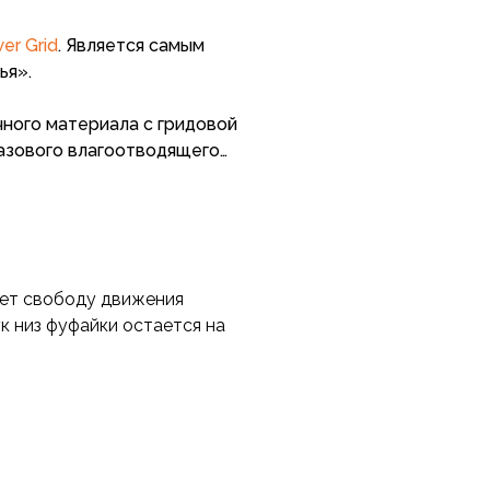
er Grid
. Является самым
ья».
ного материала с гридовой
базового влагоотводящего
ысокой и переменной
 структуру,
 влагоотведением
ет свободу движения
ренней стороне для
ук низ фуфайки остается на
о внешние слои, при этом
ния для охлаждения,
ля быстрого
тличается высокой
отведением, быстрым
ции и высокой