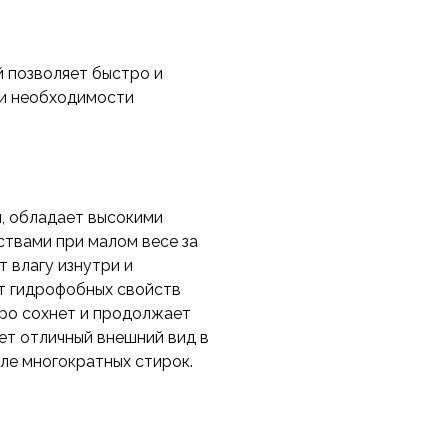
вает высокий уровень
в холодное время года.
брюками и получайте
 позволяет быстро и
ри необходимости
, обладает высокими
твами при малом весе за
 влагу изнутри и
ет гидрофобных свойств
тро сохнет и продолжает
ет отличный внешний вид в
сле многократных стирок.