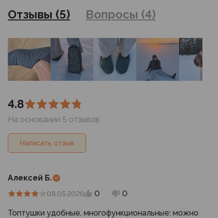
на сайте могут отличаться от цен в розничных
Отзывы (5)
Вопросы (4)
магазинах
4.8
На основании 5 отзывов
Написать отзыв
Алексей Б.
0
0
08.05.2026
Топтушки удобные, многофункциональные: можно