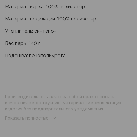
Материал верха: 100% полиэстер
Материал подкладки: 100% полиэстер
Утеплитель: синтепон
Вес пары: 140 г
Подошва: пенополиуретан
Производитель оставляет за собой право вносить
изменения в конструкцию, материалы и комплектацию
изделия без предварительного уведомления
потребителя. Цвет изделия на фотографии может
Показать полностью
отличаться от реального цвета товара, что связано с
искажением цветопередачи монитора, настройками
фотоаппаратуры и прочими факторами. Цены указанные