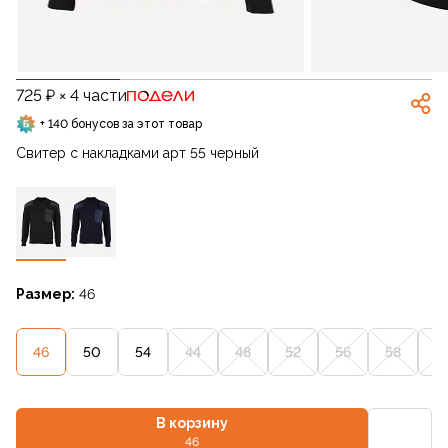
725 ₽ × 4 части
+ 140 бонусов за этот товар
Свитер с накладками арт 55 черный
Размер:
46
46
50
54
44
48
52
56
58
6
В корзину
46