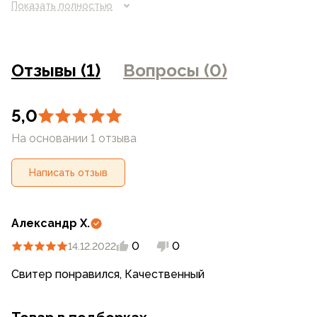
Показать полностью
отличаться от реального цвета товара, что связано с
искажением цветопередачи монитора, настройками
фотоаппаратуры и прочими факторами. Цены указанные
на сайте могут отличаться от цен в розничных
Отзывы (1)
Вопросы (0)
магазинах
5,0
На основании 1 отзыва
Написать отзыв
Александр Х.
0
0
14.12.2022
Свитер понравился, Качественный