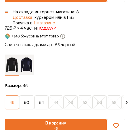
На складе интернет-магазина: 8
Доставка
курьером или в ПВЗ
Покупка в
1 магазине
725 ₽ × 4 части
+ 140 бонусов за этот товар
Свитер с накладками арт 55 черный
Размер:
46
46
50
54
44
48
52
56
58
6
В корзину
46