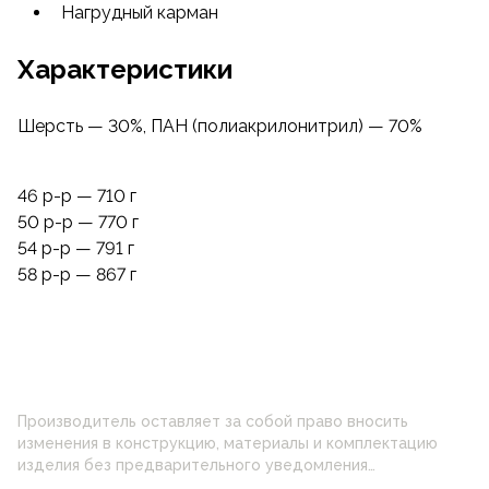
Нагрудный карман
Характеристики
Шерсть — 30%, ПАН (полиакрилонитрил) — 70%
46
р-р
— 710 г
50
р-р
— 770 г
54
р-р
— 791 г
58
р-р
— 867 г
Производитель оставляет за собой право вносить
изменения в конструкцию, материалы и комплектацию
изделия без предварительного уведомления
потребителя. Цвет изделия на фотографии может