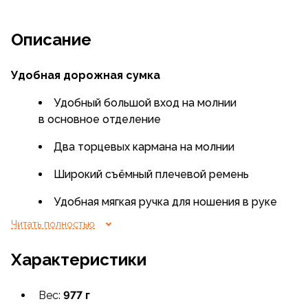
Описание
Удобная дорожная сумка
Удобный большой вход на молнии
в основное отделение
Два торцевых кармана на молнии
Широкий съёмный плечевой ремень
Удобная мягкая ручка для ношения в руке
Читать полностью
Плоский карман на липучке с торца
Характеристики
Две боковые ручки для
погрузки-разгрузки
с торцов
Вес:
977 г
Плоский карман на клапане из сетки