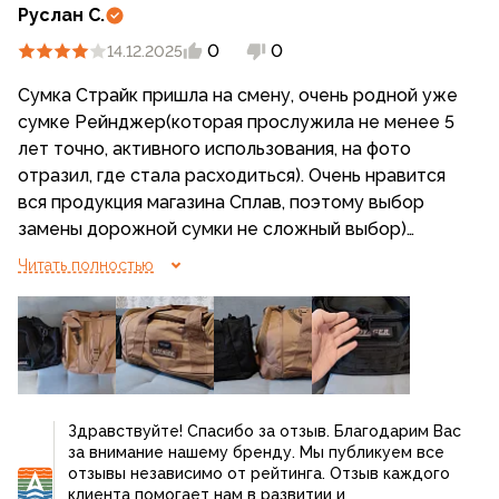
Руслан С.
0
0
14.12.2025
Сумка Страйк пришла на смену, очень родной уже
сумке Рейнджер(которая прослужила не менее 5
лет точно, активного использования, на фото
отразил, где стала расходиться). Очень нравится
вся продукция магазина Сплав, поэтому выбор
замены дорожной сумки не сложный выбор)
Почему 4 звезды - всё просто тк данный ответ не
Читать полностью
проходит модерацию). А так, спасибо ребята за
качество и дизайны ✊
Здравствуйте! Спасибо за отзыв. Благодарим Вас
за внимание нашему бренду. Мы публикуем все
отзывы независимо от рейтинга. Отзыв каждого
клиента помогает нам в развитии и