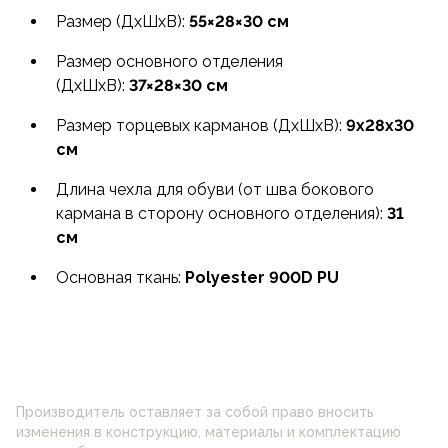
на молнии в основном отделении
Размер (ДxШxВ):
55×28×30 см
Влагозащитный чехол в боковом кармане
Размер основного отделения
для переноски грязных или влажных вещей
(ДxШxВ):
37×28×30 см
Размер торцевых карманов (ДxШxВ):
9x28x30
см
Длина чехла для обуви (от шва бокового
кармана в сторону основного отделения):
31
см
Основная ткань:
Polyester 900D PU
Производитель оставляет за собой право вносить
изменения в конструкцию, материалы и комплектацию