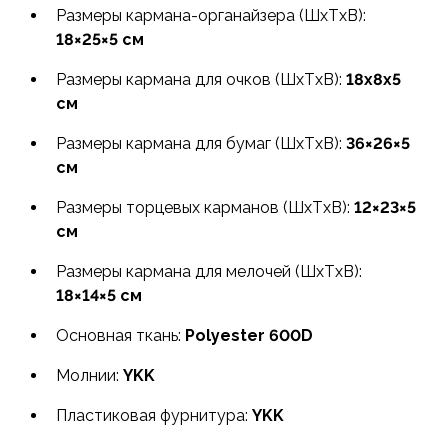
Размеры
кармана-органайзера
(ШxТxВ):
18×25×5 см
Размеры кармана для очков (ШxТxВ):
18x8x5
см
Размеры кармана для бумаг (ШxТxВ):
36×26×5
см
Размеры торцевых карманов (ШxТxВ):
12×23×5
см
Размеры кармана для мелочей (ШxТxВ):
18×14×5 см
Основная ткань:
Polyester 600D
Молнии:
YKK
Пластиковая фурнитура:
YKK